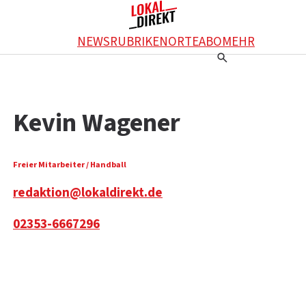
NEWS
RUBRIKEN
ORTE
ABO
MEHR
Einstellungen
RATGEBER
Ratgeber
WERBUNG SCHALTEN
Kevin Wagener
Werbung schalten
KONTAKT
Kontakt
DAS TEAM
Das Team
ÜBER UNS
Freier Mitarbeiter / Handball
Über uns
redaktion@lokaldirekt.de
02353-6667296