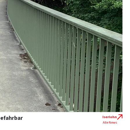
befahrbar
Iserlohn
Alle News