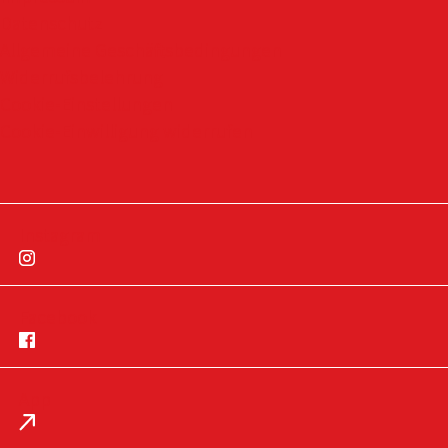
Datenschutz
Allgemeine Geschäftsbedingungen
Widerrufsbelehrung
Cookie-Einstellungen
Cookie-Einwilligung widerrufen
Instagram
Facebook
App
Impressum