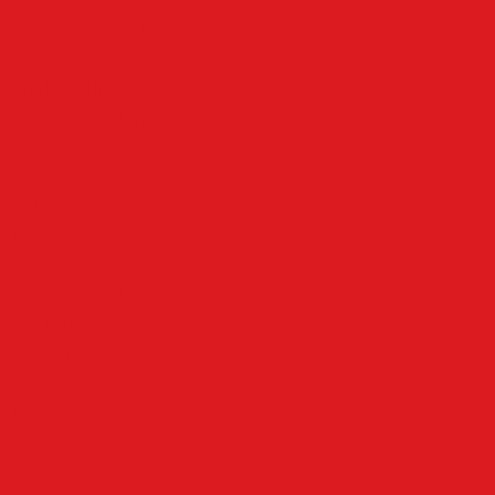
Oben an der Volme
Plettenberg
Schalksmühle
Aus der Nachbarschaft
Mehr
Angebote & Prospekte
Fahrpläne
Kinoprogramm
Notdienste
Todesanzeigen
Wetter
Anzeigen
Impressum