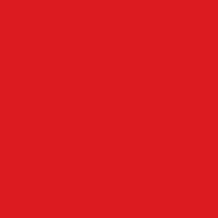
Rubriken
Altena
Breckerfeld
Ennepe-Ruhr-Kreis
Halver
Hemer
Herscheid
Iserlohn
Kierspe
Lüdenscheid
LenneSchiene
Meinerzhagen
Märkischer Kreis
Nachrodt-Wiblingwerde
NRW