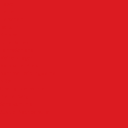
Halver
Hemer
Herscheid
Iserlohn
Kierspe
Lüdenscheid
LenneSchiene
Meinerzhagen
Märkischer Kreis
Nachrodt-Wiblingwerde
NRW
Oben an der Volme
Plettenberg
Schalksmühle
Aus der Nachbarschaft