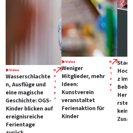
Stadt
Video
H
Weniger
a
Hoch
Video
H
l
Mitglieder, mehr
Wasserschlachte
a
z im 
v
l
Ideen:
n, Ausflüge und
e
Beba
v
r
Kunstverein
eine magische
e
Herks
r
veranstaltet
Geschichte: OGS-
rstein
Ferienaktion für
Kinder blicken auf
kein
Kinder
ereignisreiche
Zusa
Ferientage
zurück