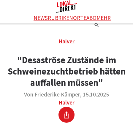
Facebook
NEWS
RUBRIKEN
ORTE
ABO
MEHR
WhatsApp
X
Einstellungen
RATGEBER
Halver
Ratgeber
WERBUNG SCHALTEN
E-Mail
Werbung schalten
KONTAKT
"Desaströse Zustände im
Drucken
Kontakt
DAS TEAM
Schweinezuchtbetrieb hätten
Das Team
ÜBER UNS
Über uns
auffallen müssen"
Von
Friederike Kämper
, 15.10.2025
Halver