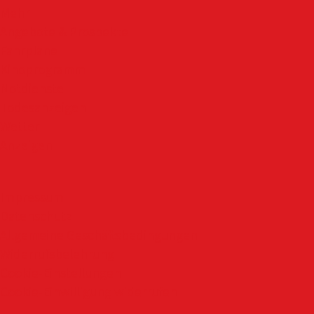
Mehr
Angebote & Prospekte
Fahrpläne
Kinoprogramm
Notdienste
Todesanzeigen
Wetter
Anzeigen
Impressum
Datenschutz
Allgemeine Geschäftsbedingungen
Widerrufsbelehrung
Cookie-Einstellungen
Cookie-Einwilligung widerrufen