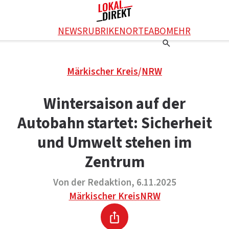
Facebook
NEWS
RUBRIKEN
ORTE
ABO
MEHR
WhatsApp
X
Einstellungen
RATGEBER
Märkischer Kreis
/
NRW
Ratgeber
WERBUNG SCHALTEN
E-Mail
Werbung schalten
KONTAKT
Wintersaison auf der
Drucken
Kontakt
DAS TEAM
Autobahn startet: Sicherheit
Das Team
ÜBER UNS
Über uns
und Umwelt stehen im
Zentrum
Von der Redaktion, 6.11.2025
Märkischer Kreis
NRW