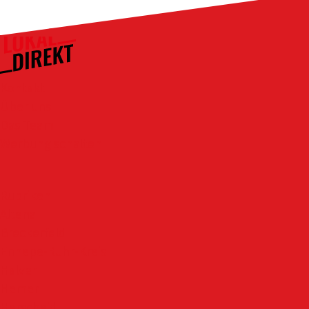
Kontakt
Über uns
Das Team
Werbung schalten
Rubriken
Altena
Breckerfeld
Ennepe-Ruhr-Kreis
Halver
Hemer
Herscheid