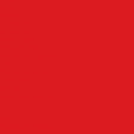
Iserlohn
Kierspe
Lüdenscheid
LenneSchiene
Meinerzhagen
Märkischer Kreis
Nachrodt-Wiblingwerde
NRW
Oben an der Volme
Plettenberg
Schalksmühle
Aus der Nachbarschaft
Mehr
Angebote & Prospekte