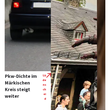
Pkw-Dichte im
Lü
de
Märkischen
ns
Kreis steigt
ch
ei
weiter
d