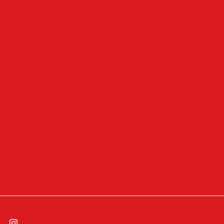
Fahrpläne
Kinoprogramm
Notdienste
Wetter
Anzeigen
Impressum
Datenschutz
Allgemeine Geschäftsbedingungen
Widerrufsbelehrung
Cookie-Einstellungen
Cookie-Einwilligung widerrufen
Instagram