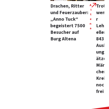
Drachen, Ritter
Trotz
A
l
und Feuerzauber:
weni
t
„Anno Tuck“
r
e
n
begeistert 7500
Lehrs
a
Besucher auf
ellen:
Burg Altena
843
Ausbi
ungsp
ätze 
Märki
chen
Kreis
noch
frei