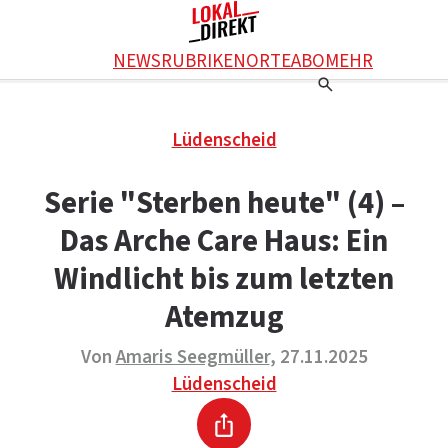
Facebook
NEWS
RUBRIKEN
ORTE
ABO
MEHR
WhatsApp
X
Einstellungen
RATGEBER
Lüdenscheid
Ratgeber
WERBUNG SCHALTEN
E-Mail
Werbung schalten
KONTAKT
Serie "Sterben heute" (4) –
Drucken
Kontakt
DAS TEAM
Das Arche Care Haus: Ein
Das Team
ÜBER UNS
Über uns
Windlicht bis zum letzten
Atemzug
Von
Amaris Seegmüller
, 27.11.2025
Lüdenscheid