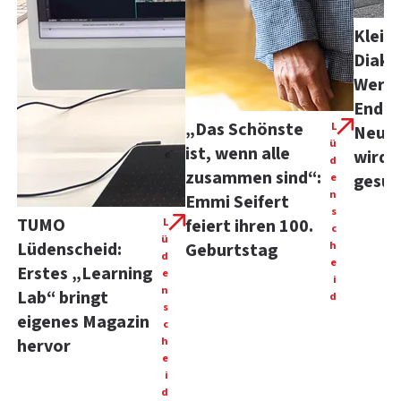
Kleid
Diako
Werke
Ende 
„Das Schönste
L
Neuer
ü
ist, wenn alle
wird 
d
zusammen sind“:
e
gesuc
n
Emmi Seifert
s
TUMO
L
feiert ihren 100.
c
ü
Lüdenscheid:
h
Geburtstag
d
e
Erstes „Learning
e
i
n
Lab“ bringt
d
s
eigenes Magazin
c
h
hervor
e
i
d