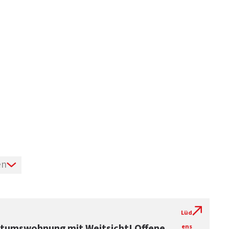
en
Lüd
ntumswohnung mit Weitsicht! Offene
ens