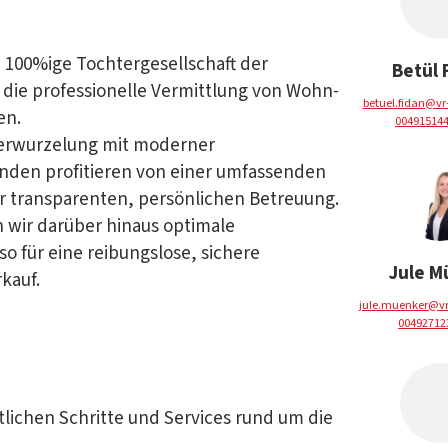
 100%ige Tochtergesellschaft der
Betül 
f die professionelle Vermittlung von Wohn-
betuel.fidan@v
en.
00491514
 Verwurzelung mit moderner
den profitieren von einer umfassenden
 transparenten, persönlichen Betreuung.
 wir darüber hinaus optimale
o für eine reibungslose, sichere
Jule M
kauf.
jule.muenker@v
00492712
lichen Schritte und Services rund um die