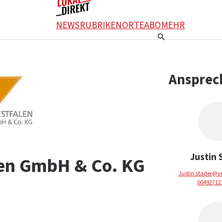
NEWS
RUBRIKEN
ORTE
ABO
MEHR
Ansprec
Justin 
en GmbH & Co. KG
Justin.stader@v
00492712