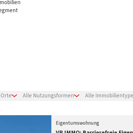
mobilien
segment
 Orte
Alle Nutzungsformen
Alle Immobilientyp
Eigentumswohnung
VR IMMO: Barrierefreie Eige