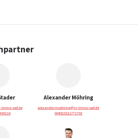
hpartner
Stader
Alexander Möhring
r-immo-swf.de
alexander.moehring@vr-immo-swf.de
300110
004923511771703