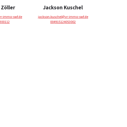
Zöller
Jackson Kuschel
vr-immo-swf.de
jackson.kuschel@vr-immo-swf.de
300112
004915124053002