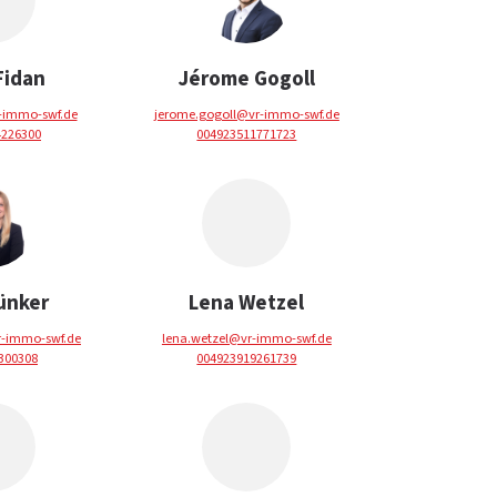
Fidan
Jérome Gogoll
r-immo-swf.de
jerome.gogoll@vr-immo-swf.de
4226300
004923511771723
ünker
Lena Wetzel
r-immo-swf.de
lena.wetzel@vr-immo-swf.de
300308
004923919261739