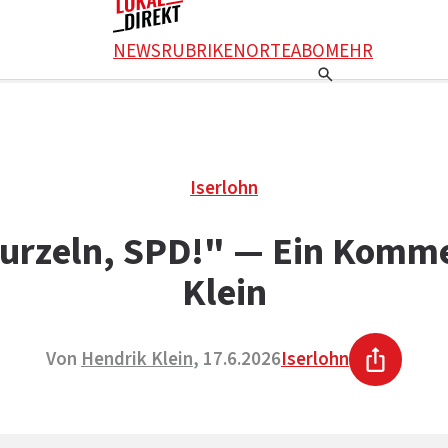
NEWS
RUBRIKEN
ORTE
ABO
MEHR
Iserlohn
urzeln, SPD!" — Ein Komm
Klein
Von
Hendrik Klein
, 17.6.2026
Iserlohn