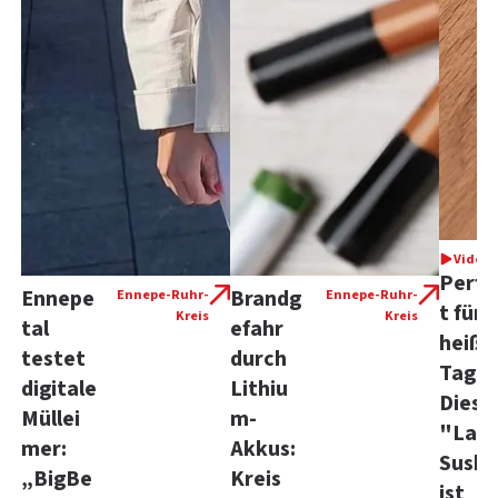
Video
Perfe
Ennepe
Brandg
Ennepe-Ruhr-
Ennepe-Ruhr-
t für
Kreis
Kreis
tal
efahr
heiße
testet
durch
Tage:
digitale
Lithiu
Diese
Müllei
m-
"Laz
mer:
Akkus:
Sushi
„BigBe
Kreis
ist