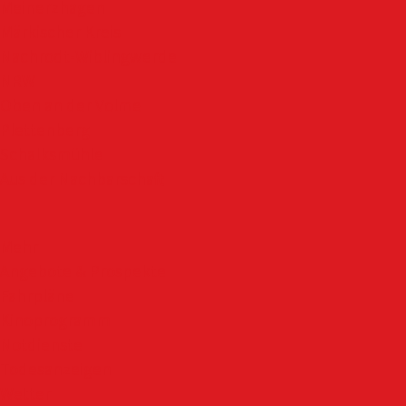
Meinerzhagen
Märkischer Kreis
Nachrodt-Wiblingwerde
NRW
Oben an der Volme
Plettenberg
Schalksmühle
Aus der Nachbarschaft
Mehr
Angebote & Prospekte
Fahrpläne
Kinoprogramm
Notdienste
Todesanzeigen
Wetter