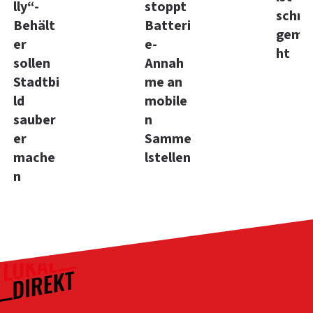
lly“-
stoppt
schne
Behält
Batteri
gema
er
e-
ht
sollen
Annah
Stadtbi
me an
ld
mobile
sauber
n
er
Samme
mache
lstellen
n