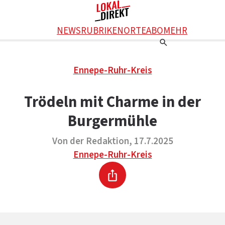
Facebook
NEWS
RUBRIKEN
ORTE
ABO
MEHR
WhatsApp
X
Einstellungen
RATGEBER
Ennepe-Ruhr-Kreis
Ratgeber
WERBUNG SCHALTEN
E-Mail
Werbung schalten
KONTAKT
Trödeln mit Charme in der
Drucken
Kontakt
DAS TEAM
Burgermühle
Das Team
ÜBER UNS
Über uns
Von der Redaktion, 17.7.2025
Ennepe-Ruhr-Kreis