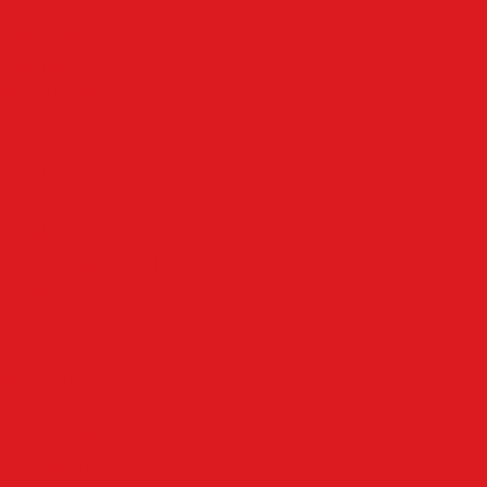
Kontakt
Über uns
Das Team
Werbung schalten
Rubriken
Altena
Breckerfeld
Ennepe-Ruhr-Kreis
Halver
Hemer
Herscheid
Iserlohn
Kierspe
Lüdenscheid
LenneSchiene