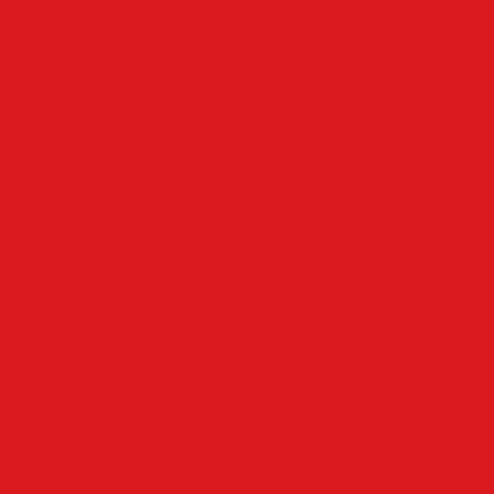
Halver
Hemer
Herscheid
Iserlohn
Kierspe
Lüdenscheid
LenneSchiene
Meinerzhagen
Märkischer Kreis
Nachrodt-Wiblingwerde
NRW
Oben an der Volme
Plettenberg
Schalksmühle
Aus der Nachbarschaft