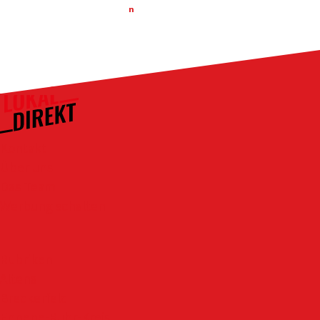
n
Kontakt
Über uns
Das Team
Werbung schalten
Rubriken
Altena
Breckerfeld
Ennepe-Ruhr-Kreis