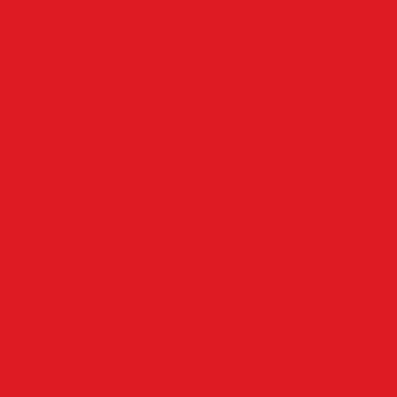
Mehr
Angebote & Prospekte
Fahrpläne
Kinoprogramm
Notdienste
Wetter
Anzeigen
Impressum
Datenschutz
Allgemeine Geschäftsbedingungen
Widerrufsbelehrung
Cookie-Einstellungen
Cookie-Einwilligung widerrufen