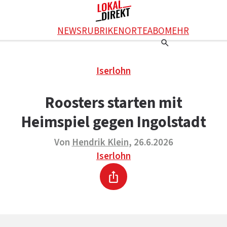
Facebook
NEWS
RUBRIKEN
ORTE
ABO
MEHR
WhatsApp
X
Einstellungen
RATGEBER
Iserlohn
Ratgeber
WERBUNG SCHALTEN
E-Mail
Werbung schalten
KONTAKT
Roosters starten mit
Drucken
Kontakt
DAS TEAM
Heimspiel gegen Ingolstadt
Das Team
ÜBER UNS
Über uns
Von
Hendrik Klein
, 26.6.2026
Iserlohn