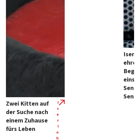
Iserl
ehren
Beglei
eins
Senio
Senio
Zwei Kitten auf
I
s
der Suche nach
e
einem Zuhause
r
l
fürs Leben
o
h