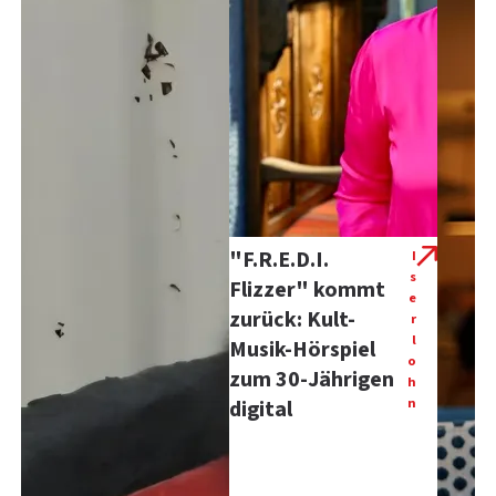
"F.R.E.D.I.
I
s
Flizzer" kommt
e
zurück: Kult-
r
l
Musik-Hörspiel
o
zum 30-Jährigen
h
n
digital