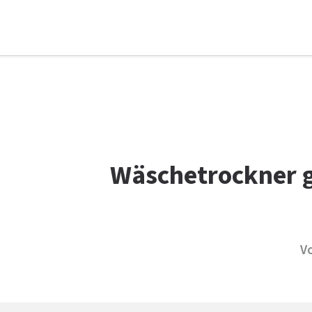
Facebook
WhatsApp
X
E-Mail
Drucken
Wäschetrockner g
V