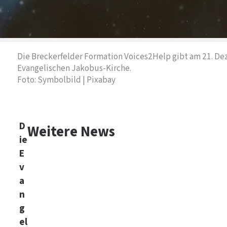
Die Breckerfelder Formation Voices2Help gibt am 21. De
Evangelischen Jakobus-Kirche.
Foto: Symbolbild | Pixabay
D
Weitere News
ie
E
v
a
n
g
el