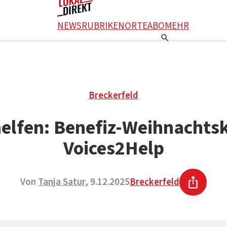
NEWS
RUBRIKEN
ORTE
ABO
MEHR
Breckerfeld
elfen: Benefiz-Weihnachts
Voices2Help
Von
Tanja Satur
, 9.12.2025
Breckerfeld