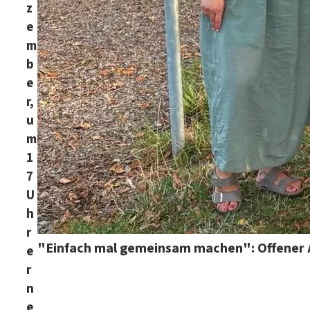
z
e
m
b
e
r,
u
m
1
7
U
h
r
"Einfach mal gemeinsam machen": Offener 
e
r
n
e