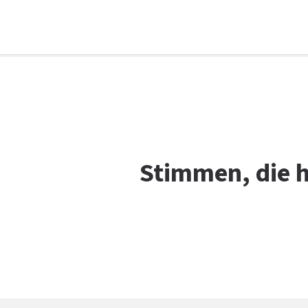
Facebook
WhatsApp
X
E-Mail
Drucken
Stimmen, die h