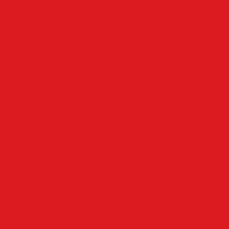
Schalksmühle
Aus der Nachbarschaft
Mehr
Angebote & Prospekte
Fahrpläne
Kinoprogramm
Notdienste
Todesanzeigen
Wetter
Anzeigen
Impressum
Datenschutz
Allgemeine Geschäftsbedingungen
Widerrufsbelehrung