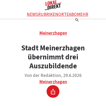
Facebook
NEWS
RUBRIKEN
ORTE
ABO
MEHR
WhatsApp
X
Einstellungen
RATGEBER
Meinerzhagen
Ratgeber
WERBUNG SCHALTEN
E-Mail
Werbung schalten
KONTAKT
Stadt Meinerzhagen
Drucken
Kontakt
DAS TEAM
übernimmt drei
Das Team
ÜBER UNS
Über uns
Auszubildende
Von der Redaktion, 29.6.2026
Meinerzhagen