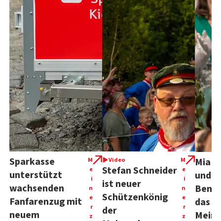
Sparkasse
M
Video
M
Mia K
Stefan Schneider
e
e
unterstützt
und L
i
i
ist neuer
wachsenden
Benni
n
n
Schützenkönig
e
e
Fanfarenzug mit
das n
r
r
der
neuem
Meine
z
z