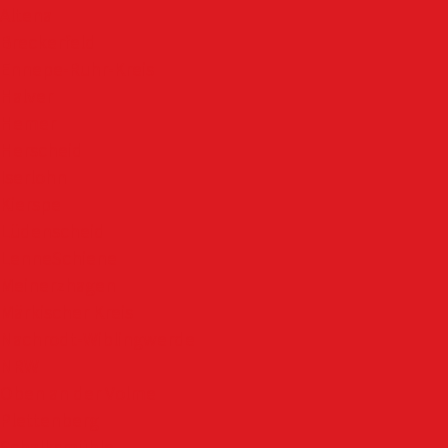
Altena
Breckerfeld
Ennepe-Ruhr-Kreis
Halver
Hemer
Herscheid
Iserlohn
Kierspe
Lüdenscheid
LenneSchiene
Meinerzhagen
Märkischer Kreis
Nachrodt-Wiblingwerde
NRW
Oben an der Volme
Plettenberg