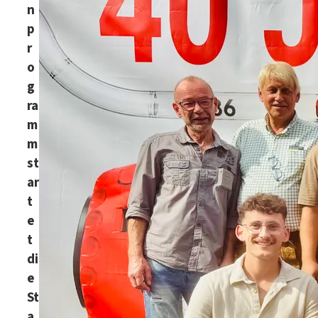
n
p
r
o
g
ra
m
m
st
ar
t
e
t
di
e
St
a