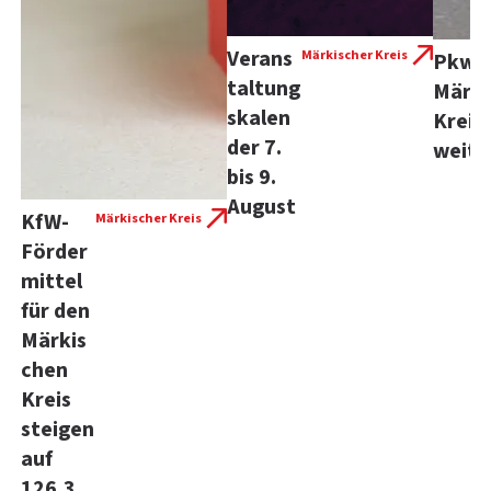
Verans
Märkischer Kreis
Pkw-D
taltung
Märki
skalen
Kreis 
der 7.
weite
bis 9.
August
KfW-
Märkischer Kreis
Förder
mittel
für den
Märkis
chen
Kreis
steigen
auf
126,3