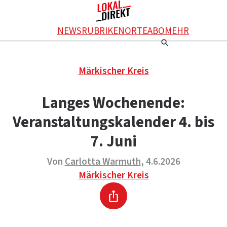
Facebook
NEWS
RUBRIKEN
ORTE
ABO
MEHR
WhatsApp
X
Einstellungen
RATGEBER
Märkischer Kreis
Ratgeber
WERBUNG SCHALTEN
E-Mail
Werbung schalten
KONTAKT
Langes Wochenende:
Drucken
Kontakt
DAS TEAM
Veranstaltungskalender 4. bis
Das Team
ÜBER UNS
Über uns
7. Juni
Von
Carlotta Warmuth
, 4.6.2026
Märkischer Kreis