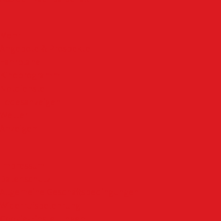
Mehr
Angebote & Prospekte
Fahrpläne
Kinoprogramm
Notdienste
Todesanzeigen
Wetter
Anzeigen
Impressum
Datenschutz
Allgemeine Geschäftsbedingungen
Widerrufsbelehrung
Cookie-Einstellungen