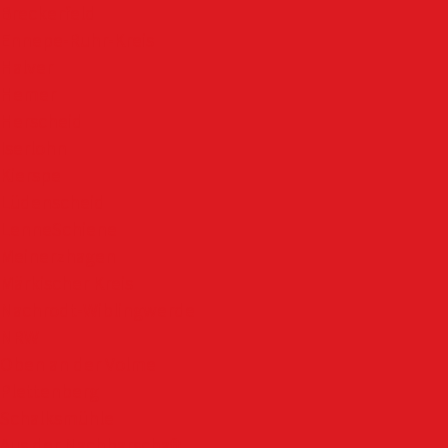
Breckerfeld
Ennepe-Ruhr-Kreis
Halver
Hemer
Herscheid
Iserlohn
Kierspe
Lüdenscheid
LenneSchiene
Meinerzhagen
Märkischer Kreis
Nachrodt-Wiblingwerde
NRW
Oben an der Volme
Plettenberg
Schalksmühle
Aus der Nachbarschaft