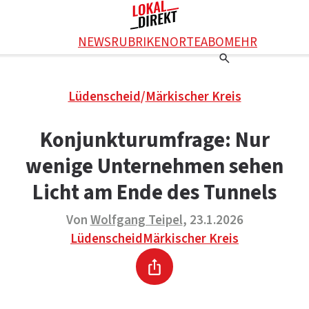
Facebook
NEWS
RUBRIKEN
ORTE
ABO
MEHR
WhatsApp
X
Einstellungen
RATGEBER
Lüdenscheid
/
Märkischer Kreis
Ratgeber
WERBUNG SCHALTEN
E-Mail
Werbung schalten
KONTAKT
Konjunkturumfrage: Nur
Drucken
Kontakt
DAS TEAM
wenige Unternehmen sehen
Das Team
ÜBER UNS
Über uns
Licht am Ende des Tunnels
Von
Wolfgang Teipel
, 23.1.2026
Lüdenscheid
Märkischer Kreis