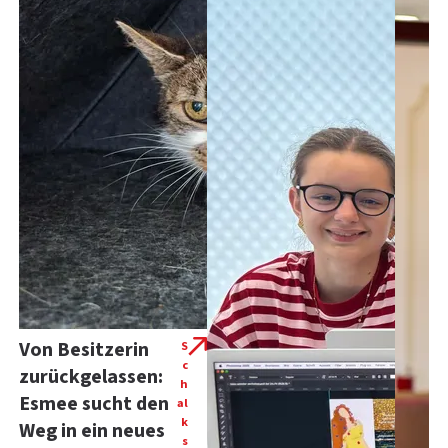
Von Besitzerin
S
c
zurückgelassen:
h
Esmee sucht den
al
k
Weg in ein neues
s