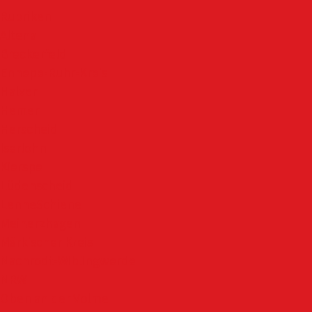
Rubriken
Altena
Breckerfeld
Ennepe-Ruhr-Kreis
Halver
Hemer
Herscheid
Iserlohn
Kierspe
Lüdenscheid
LenneSchiene
Meinerzhagen
Märkischer Kreis
Nachrodt-Wiblingwerde
NRW
Oben an der Volme