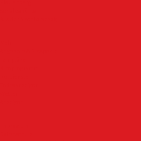
Plettenberg
Schalksmühle
Aus der Nachbarschaft
Mehr
Angebote & Prospekte
Fahrpläne
Kinoprogramm
Notdienste
Todesanzeigen
Wetter
Anzeigen
Impressum
Datenschutz