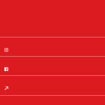
Allgemeine Geschäftsbedingungen
Widerrufsbelehrung
Cookie-Einstellungen
Cookie-Einwilligung widerrufen
Instagram
Facebook
App
Impressum
Datenschutz
Mail