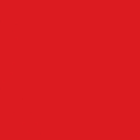
Rubriken
Altena
Breckerfeld
Ennepe-Ruhr-Kreis
Halver
Hemer
Herscheid
Iserlohn
Kierspe
Lüdenscheid
LenneSchiene
Meinerzhagen
Märkischer Kreis
Nachrodt-Wiblingwerde