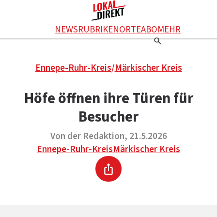
Facebook
NEWS
RUBRIKEN
ORTE
ABO
MEHR
WhatsApp
X
Einstellungen
RATGEBER
Ennepe-Ruhr-Kreis
/
Märkischer Kreis
Ratgeber
WERBUNG SCHALTEN
E-Mail
Werbung schalten
KONTAKT
Höfe öffnen ihre Türen für
Drucken
Kontakt
DAS TEAM
Besucher
Das Team
ÜBER UNS
Über uns
Von der Redaktion, 21.5.2026
Ennepe-Ruhr-Kreis
Märkischer Kreis