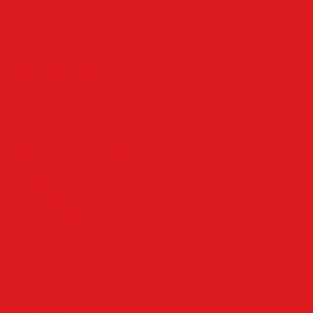
NRW
Oben an der Volme
Plettenberg
Schalksmühle
Aus der Nachbarschaft
Mehr
Angebote & Prospekte
Fahrpläne
Kinoprogramm
Notdienste
Todesanzeigen
Wetter
Anzeigen
Impressum