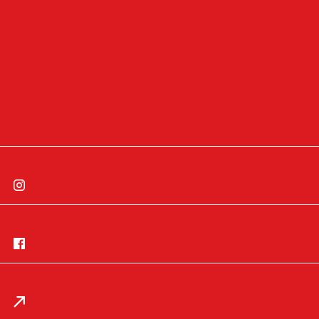
Datenschutz
Allgemeine Geschäftsbedingungen
Widerrufsbelehrung
Cookie-Einstellungen
Cookie-Einwilligung widerrufen
Instagram
Facebook
App
Impressum