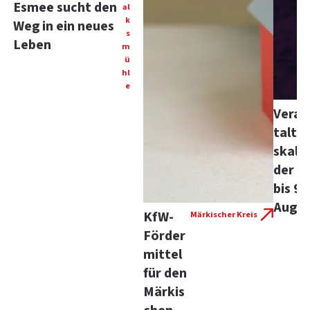
Esmee sucht den
al
k
Weg in ein neues
s
Leben
m
ü
hl
e
Veran
taltu
skale
der 7.
bis 9.
Augus
KfW-
Märkischer Kreis
Förder
mittel
für den
Märkis