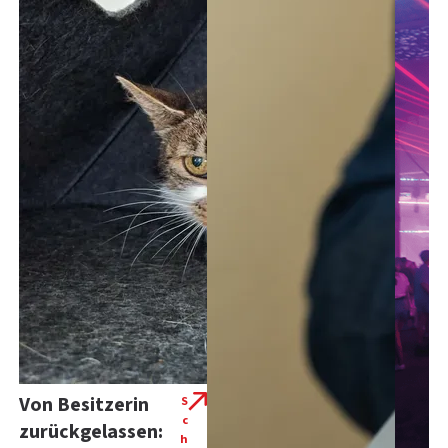
Von Besitzerin
S
c
zurückgelassen:
h