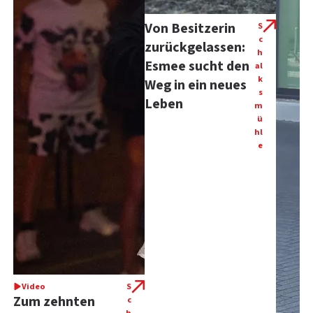
Von Besitzerin
S
c
zurückgelassen:
h
Esmee sucht den
al
k
Weg in ein neues
s
Leben
m
ü
hl
e
Video
S
Zum zehnten
c
h