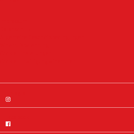
Impressum
Datenschutz
Allgemeine Geschäftsbedingungen
Widerrufsbelehrung
Cookie-Einstellungen
Cookie-Einwilligung widerrufen
Instagram
Facebook