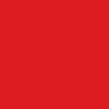
Märkischer Kreis
Nachrodt-Wiblingwerde
NRW
Oben an der Volme
Plettenberg
Schalksmühle
Aus der Nachbarschaft
Mehr
Angebote & Prospekte
Fahrpläne
Kinoprogramm
Notdienste
Todesanzeigen
Wetter
Anzeigen