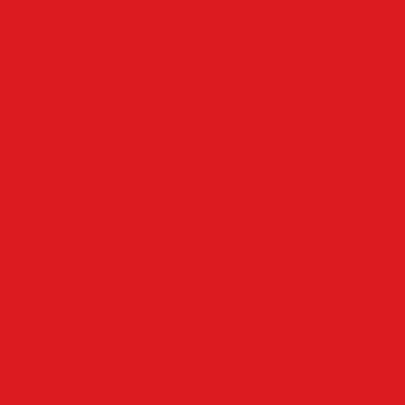
Über uns
Das Team
Werbung schalten
Rubriken
Altena
Breckerfeld
Ennepe-Ruhr-Kreis
Halver
Hemer
Herscheid
Iserlohn
Kierspe
Lüdenscheid
LenneSchiene
Meinerzhagen