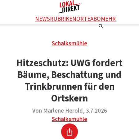
Facebook
NEWS
RUBRIKEN
ORTE
ABO
MEHR
WhatsApp
X
Einstellungen
RATGEBER
Schalksmühle
Ratgeber
WERBUNG SCHALTEN
E-Mail
Werbung schalten
KONTAKT
Hitzeschutz: UWG fordert
Drucken
Kontakt
DAS TEAM
Bäume, Beschattung und
Das Team
ÜBER UNS
Über uns
Trinkbrunnen für den
Ortskern
Von
Marlene Herold
, 3.7.2026
Schalksmühle