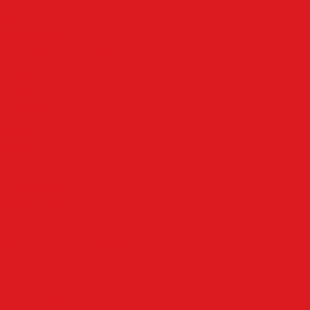
Altena
Breckerfeld
Ennepe-Ruhr-Kreis
Halver
Hemer
Herscheid
Iserlohn
Kierspe
Lüdenscheid
LenneSchiene
Meinerzhagen
Märkischer Kreis
Nachrodt-Wiblingwerde
NRW
Oben an der Volme
Plettenberg