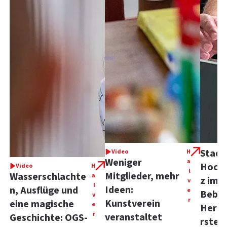
Stadt
Video
H
Weniger
a
Hoch
Video
H
l
Mitglieder, mehr
Wasserschlachte
a
z im 
v
l
Ideen:
n, Ausflüge und
e
Beba
v
r
Kunstverein
eine magische
e
Herks
r
veranstaltet
Geschichte: OGS-
rstein