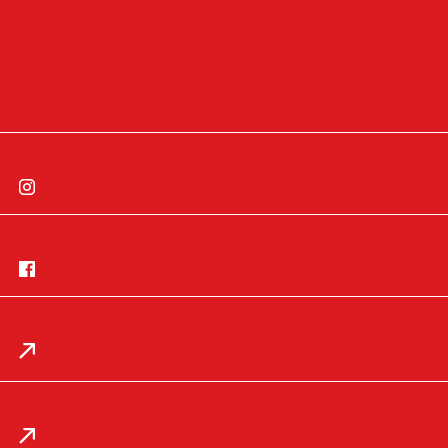
Widerrufsbelehrung
Cookie-Einstellungen
Cookie-Einwilligung widerrufen
Instagram
Facebook
App
Impressum
Datenschutz
Mail