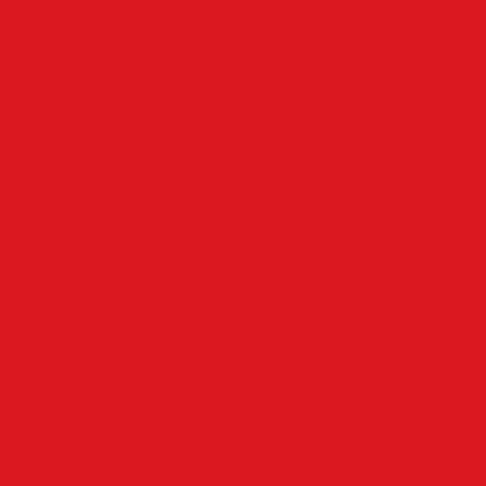
Schalksmühle
Aus der Nachbarschaft
Mehr
Angebote & Prospekte
Fahrpläne
Kinoprogramm
Notdienste
Todesanzeigen
Wetter
Anzeigen
Impressum
Datenschutz
Allgemeine Geschäftsbedingungen