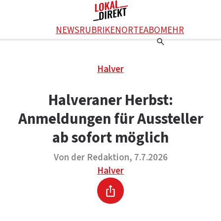
Facebook
NEWS
RUBRIKEN
ORTE
ABO
MEHR
WhatsApp
X
Einstellungen
RATGEBER
Halver
Ratgeber
WERBUNG SCHALTEN
E-Mail
Werbung schalten
KONTAKT
Halveraner Herbst:
Drucken
Kontakt
DAS TEAM
Anmeldungen für Aussteller
Das Team
ÜBER UNS
Über uns
ab sofort möglich
Von der Redaktion, 7.7.2026
Halver