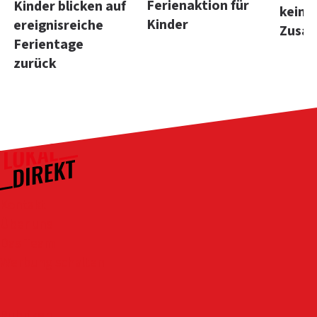
Ferienaktion für
Kinder blicken auf
kein
Kinder
ereignisreiche
Zusa
Ferientage
zurück
Kontakt
Über uns
Das Team
Werbung schalten
Rubriken