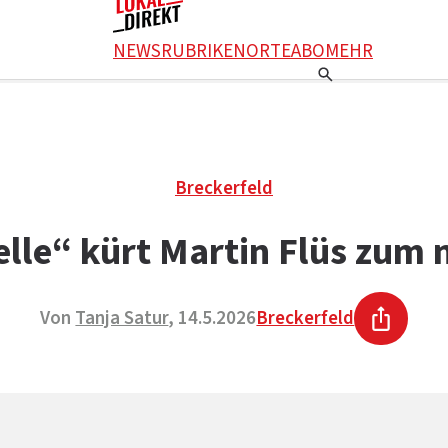
NEWS
RUBRIKEN
ORTE
ABO
MEHR
Breckerfeld
elle“ kürt Martin Flüs zum
Von
Tanja Satur
, 14.5.2026
Breckerfeld