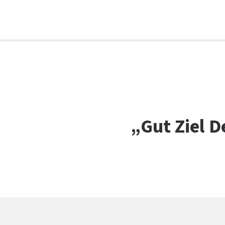
Facebook
WhatsApp
X
E-Mail
Drucken
„Gut Ziel D