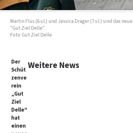
Martin Flüs (6.v.l.) und Jessica Dräger (7.v.l.) sind das n
"Gut Ziel Delle".
Foto: Gut Ziel Delle
Der
Weitere News
Schüt
zenve
rein
„Gut
Ziel
Delle“
hat
einen