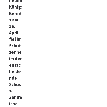
neuen
König:
Bereit
s am
25.
April
fiel im
Schüt
zenhe
im der
entsc
heide
nde
Schus
s.
Zahlre
iche