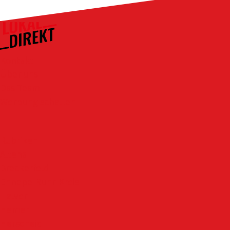
Kontakt
Über uns
Das Team
Werbung schalten
Rubriken
Altena
Breckerfeld
Ennepe-Ruhr-Kreis
Halver
Hemer
Herscheid