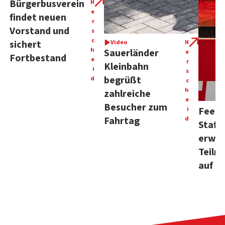
Bürgerbusverein
H
e
findet neuen
r
Vorstand und
s
c
sichert
Video
H
h
Sauerländer
e
Fortbestand
e
r
Kleinbahn
i
s
begrüßt
d
c
h
zahlreiche
e
Besucher zum
i
Feelg
Fahrtag
d
Staffe
erwei
Teiln
auf 1