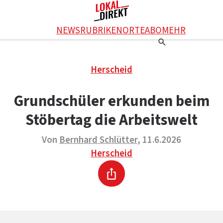
Facebook
NEWS
RUBRIKEN
ORTE
ABO
MEHR
WhatsApp
X
Einstellungen
RATGEBER
Herscheid
Ratgeber
WERBUNG SCHALTEN
E-Mail
Werbung schalten
KONTAKT
Grundschüler erkunden beim
Drucken
Kontakt
DAS TEAM
Stöbertag die Arbeitswelt
Das Team
ÜBER UNS
Über uns
Von
Bernhard Schlütter
, 11.6.2026
Herscheid