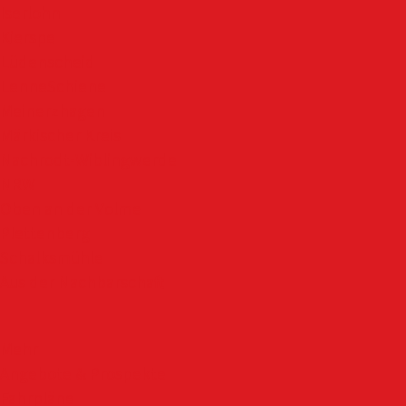
Iserlohn
Kierspe
Lüdenscheid
LenneSchiene
Meinerzhagen
Märkischer Kreis
Nachrodt-Wiblingwerde
NRW
Oben an der Volme
Plettenberg
Schalksmühle
Aus der Nachbarschaft
Mehr
Angebote & Prospekte
Fahrpläne