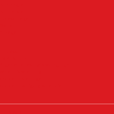
Kinoprogramm
Notdienste
Todesanzeigen
Wetter
Anzeigen
Impressum
Datenschutz
Allgemeine Geschäftsbedingungen
Widerrufsbelehrung
Cookie-Einstellungen
Cookie-Einwilligung widerrufen
Instagram