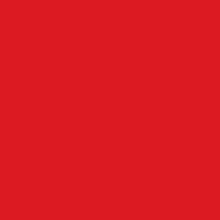
Werbung schalten
Rubriken
Altena
Breckerfeld
Ennepe-Ruhr-Kreis
Halver
Hemer
Herscheid
Iserlohn
Kierspe
Lüdenscheid
LenneSchiene
Meinerzhagen
Märkischer Kreis
Nachrodt-Wiblingwerde