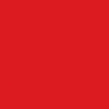
NRW
Oben an der Volme
Plettenberg
Schalksmühle
Aus der Nachbarschaft
Mehr
Angebote & Prospekte
Fahrpläne
Kinoprogramm
Notdienste
Todesanzeigen
Wetter
Anzeigen