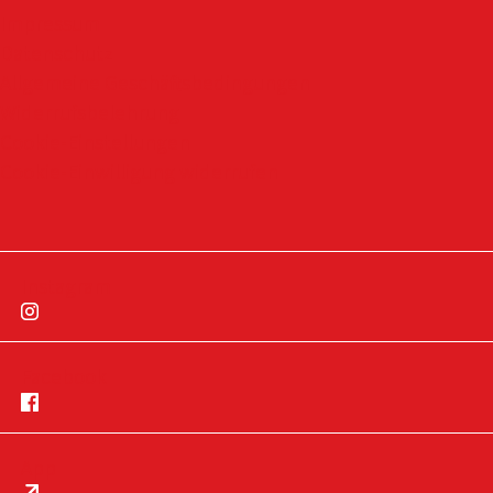
Impressum
Datenschutz
Allgemeine Geschäftsbedingungen
Widerrufsbelehrung
Cookie-Einstellungen
Cookie-Einwilligung widerrufen
Instagram
Facebook
App
Impressum