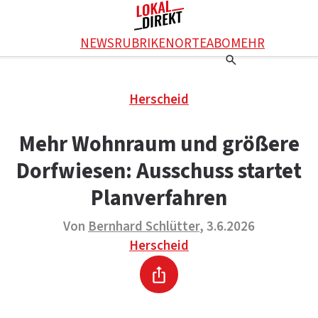
Facebook
NEWS
RUBRIKEN
ORTE
ABO
MEHR
WhatsApp
X
Einstellungen
RATGEBER
Herscheid
Ratgeber
WERBUNG SCHALTEN
E-Mail
Werbung schalten
KONTAKT
Mehr Wohnraum und größere
Drucken
Kontakt
DAS TEAM
Dorfwiesen: Ausschuss startet
Das Team
ÜBER UNS
Über uns
Planverfahren
Von
Bernhard Schlütter
, 3.6.2026
Herscheid