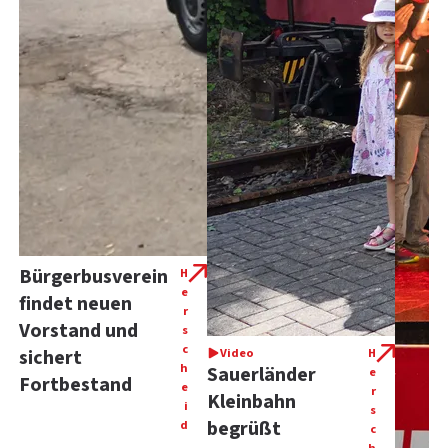
Bürgerbusverein
H
e
findet neuen
r
Vorstand und
s
c
sichert
Video
H
h
Sauerländer
e
Fortbestand
e
r
Kleinbahn
i
s
begrüßt
d
c