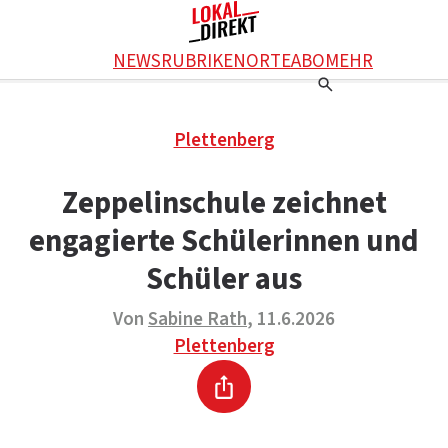
Facebook
NEWS
RUBRIKEN
ORTE
ABO
MEHR
WhatsApp
X
Einstellungen
RATGEBER
Plettenberg
Ratgeber
WERBUNG SCHALTEN
E-Mail
Werbung schalten
KONTAKT
Zeppelinschule zeichnet
Drucken
Kontakt
DAS TEAM
engagierte Schülerinnen und
Das Team
ÜBER UNS
Über uns
Schüler aus
Von
Sabine Rath
, 11.6.2026
Plettenberg