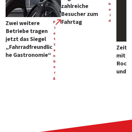
h
zahlreiche
e
Besucher zum
i
Fahrtag
d
Zwei weitere
P
l
Betriebe tragen
e
jetzt das Siegel
t
t
„Fahrradfreundlic
Zeitr
e
he Gastronomie“
mit M
n
b
Rockk
e
und R
r
g