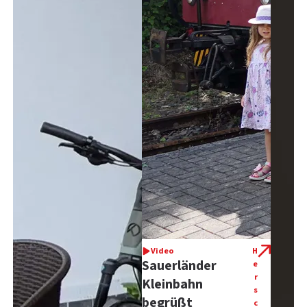
Video
H
Sauerländer
e
r
Kleinbahn
s
begrüßt
c