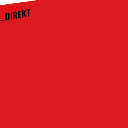
Kontakt
Über uns
Das Team
Werbung schalten
Rubriken
Altena
Breckerfeld
Ennepe-Ruhr-Kreis
Halver
Hemer
Herscheid
Iserlohn