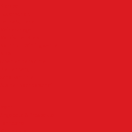
Kierspe
Lüdenscheid
LenneSchiene
Meinerzhagen
Märkischer Kreis
Nachrodt-Wiblingwerde
NRW
Oben an der Volme
Plettenberg
Schalksmühle
Aus der Nachbarschaft
Mehr
Angebote & Prospekte
Fahrpläne
Kinoprogramm