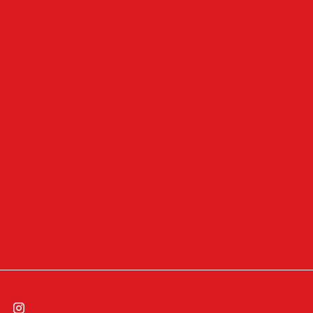
Notdienste
Todesanzeigen
Wetter
Anzeigen
Impressum
Datenschutz
Allgemeine Geschäftsbedingungen
Widerrufsbelehrung
Cookie-Einstellungen
Cookie-Einwilligung widerrufen
Instagram