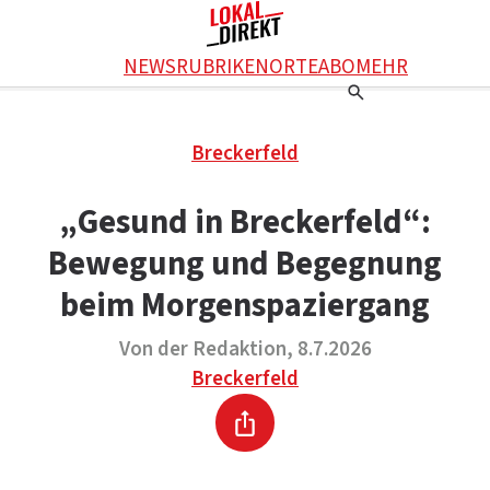
Facebook
NEWS
RUBRIKEN
ORTE
ABO
MEHR
WhatsApp
X
Einstellungen
RATGEBER
Breckerfeld
Ratgeber
WERBUNG SCHALTEN
E-Mail
Werbung schalten
KONTAKT
„Gesund in Breckerfeld“:
Drucken
Kontakt
DAS TEAM
Bewegung und Begegnung
Das Team
ÜBER UNS
Über uns
beim Morgenspaziergang
Von der Redaktion, 8.7.2026
Breckerfeld