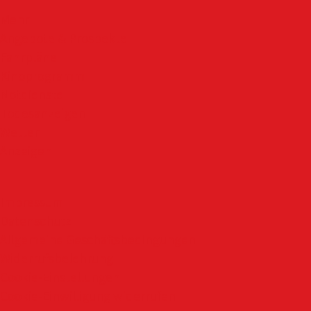
Mehr
Angebote & Prospekte
Fahrpläne
Kinoprogramm
Notdienste
Todesanzeigen
Wetter
Anzeigen
Impressum
Datenschutz
Allgemeine Geschäftsbedingungen
Widerrufsbelehrung
Cookie-Einstellungen
Cookie-Einwilligung widerrufen