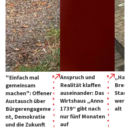
Anspruch und
„Happ
"Einfach mal
B
B
r
r
Realität klaffen
Breck
gemeinsam
e
e
auseinander: Das
Stadt
machen": Offener
c
c
k
k
Wirtshaus „Anno
werde
Austausch über
e
e
1739“ gibt nach
alt
Bürgerengageme
r
r
f
f
nur fünf Monaten
nt, Demokratie
e
e
auf
und die Zukunft
l
l