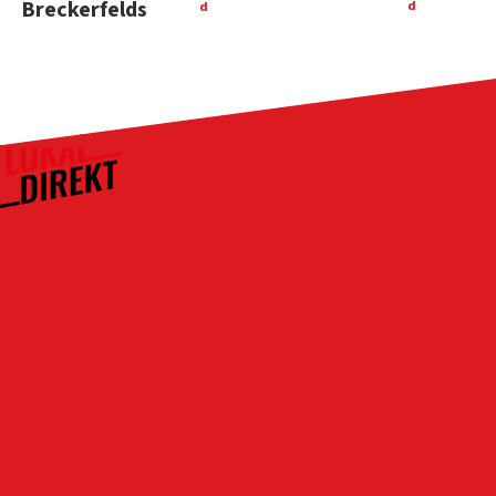
Breckerfelds
d
d
Kontakt
Über uns
Das Team
Werbung schalten
Rubriken
Altena
Breckerfeld
Ennepe-Ruhr-Kreis