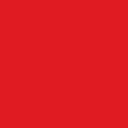
Halver
Hemer
Herscheid
Iserlohn
Kierspe
Lüdenscheid
LenneSchiene
Meinerzhagen
Märkischer Kreis
Nachrodt-Wiblingwerde
NRW
Oben an der Volme
Plettenberg
Schalksmühle
Aus der Nachbarschaft