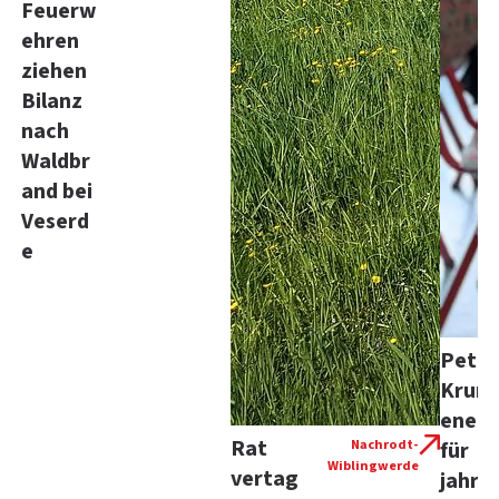
Feuerw
ehren
ziehen
Bilanz
nach
Waldbr
and bei
Veserd
e
Peter
Kru
enerl
Rat
Nachrodt-
für
Wiblingwerde
vertag
jahrz