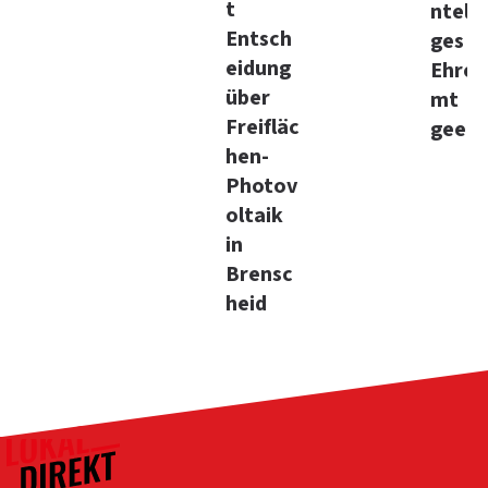
t
ntela
Entsch
ges
eidung
Ehren
über
mt
Freifläc
geehr
hen-
Photov
oltaik
in
Brensc
heid