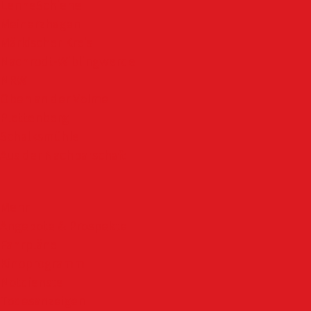
LenneSchiene
Meinerzhagen
Märkischer Kreis
Nachrodt-Wiblingwerde
NRW
Oben an der Volme
Plettenberg
Schalksmühle
Aus der Nachbarschaft
Mehr
Angebote & Prospekte
Fahrpläne
Kinoprogramm
Notdienste
Todesanzeigen