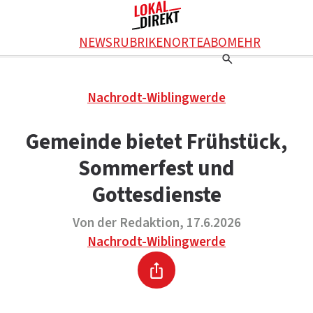
Facebook
NEWS
RUBRIKEN
ORTE
ABO
MEHR
WhatsApp
X
Einstellungen
RATGEBER
Nachrodt-Wiblingwerde
Ratgeber
WERBUNG SCHALTEN
E-Mail
Werbung schalten
KONTAKT
Gemeinde bietet Frühstück,
Drucken
Kontakt
DAS TEAM
Sommerfest und
Das Team
ÜBER UNS
Über uns
Gottesdienste
Von der Redaktion, 17.6.2026
Nachrodt-Wiblingwerde