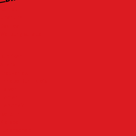
Kontakt
Über uns
Das Team
Werbung schalten
Rubriken
Altena
Breckerfeld
Ennepe-Ruhr-Kreis
Halver
Hemer
Herscheid
Iserlohn
Kierspe
Lüdenscheid