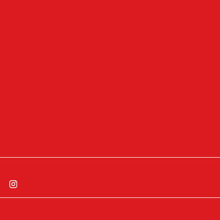
Wetter
Anzeigen
Impressum
Datenschutz
Allgemeine Geschäftsbedingungen
Widerrufsbelehrung
Cookie-Einstellungen
Cookie-Einwilligung widerrufen
Instagram
Facebook