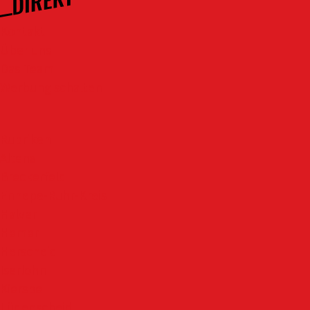
Kontakt
Über uns
Das Team
Werbung schalten
Rubriken
Altena
Breckerfeld
Ennepe-Ruhr-Kreis
Halver
Hemer
Herscheid
Iserlohn
Kierspe
Lüdenscheid