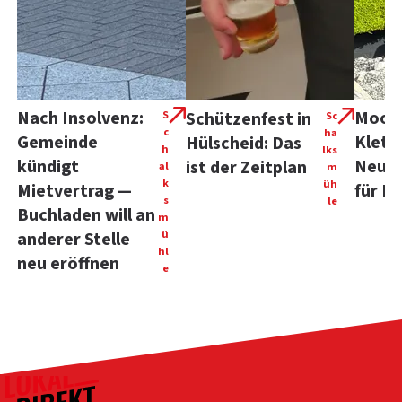
Nach Insolvenz:
Moos 
S
Schützenfest in
Sc
c
ha
Gemeinde
Klett
Hülscheid: Das
h
lks
kündigt
Neue
ist der Zeitplan
al
m
k
üh
Mietvertrag —
für H
s
le
Buchladen will an
m
ü
anderer Stelle
hl
neu eröffnen
e