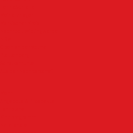
LenneSchiene
Meinerzhagen
Märkischer Kreis
Nachrodt-Wiblingwerde
NRW
Oben an der Volme
Plettenberg
Schalksmühle
Aus der Nachbarschaft
Mehr
Angebote & Prospekte
Fahrpläne
Kinoprogramm
Notdienste