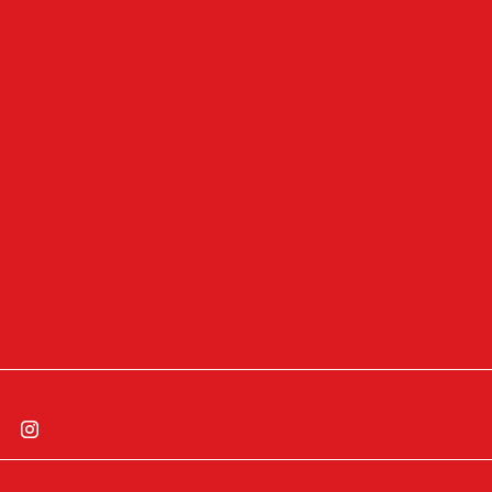
Todesanzeigen
Wetter
Anzeigen
Impressum
Datenschutz
Allgemeine Geschäftsbedingungen
Widerrufsbelehrung
Cookie-Einstellungen
Cookie-Einwilligung widerrufen
Instagram