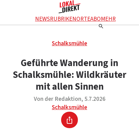
Facebook
NEWS
RUBRIKEN
ORTE
ABO
MEHR
WhatsApp
X
Einstellungen
RATGEBER
Schalksmühle
Ratgeber
WERBUNG SCHALTEN
E-Mail
Werbung schalten
KONTAKT
Geführte Wanderung in
Drucken
Kontakt
DAS TEAM
Schalksmühle: Wildkräuter
Das Team
ÜBER UNS
Über uns
mit allen Sinnen
Von der Redaktion, 5.7.2026
Schalksmühle