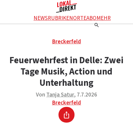
Facebook
NEWS
RUBRIKEN
ORTE
ABO
MEHR
WhatsApp
X
Einstellungen
RATGEBER
Breckerfeld
Ratgeber
WERBUNG SCHALTEN
E-Mail
Werbung schalten
KONTAKT
Feuerwehrfest in Delle: Zwei
Drucken
Kontakt
DAS TEAM
Tage Musik, Action und
Das Team
ÜBER UNS
Über uns
Unterhaltung
Von
Tanja Satur
, 7.7.2026
Breckerfeld