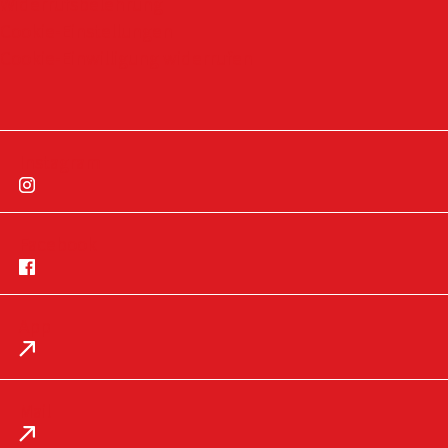
Widerrufsbelehrung
Cookie-Einstellungen
Cookie-Einwilligung widerrufen
Instagram
Facebook
App
Impressum
Datenschutz
Mail