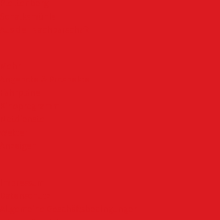
Plettenberg
Schalksmühle
Aus der Nachbarschaft
Mehr
Angebote & Prospekte
Fahrpläne
Kinoprogramm
Notdienste
Wetter
Anzeigen
Impressum
Datenschutz
Allgemeine Geschäftsbedingungen