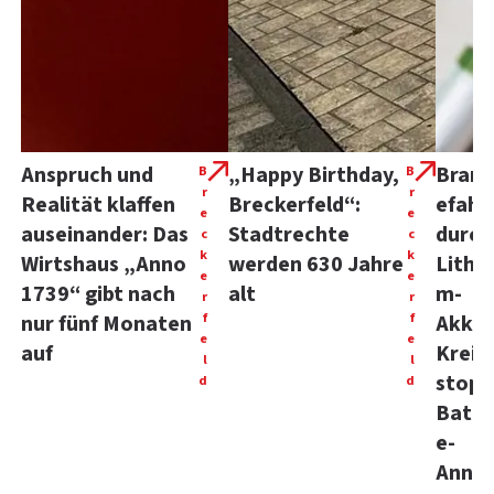
Anspruch und
„Happy Birthday,
Bran
B
B
r
r
Realität klaffen
Breckerfeld“:
efahr
e
e
auseinander: Das
Stadtrechte
durch
c
c
k
k
Wirtshaus „Anno
werden 630 Jahre
Lithiu
e
e
1739“ gibt nach
alt
m-
r
r
f
f
nur fünf Monaten
Akkus
e
e
auf
Kreis
l
l
stopp
d
d
Batte
e-
Anna