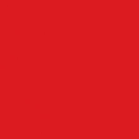
Rubriken
Altena
Breckerfeld
Ennepe-Ruhr-Kreis
Halver
Hemer
Herscheid
Iserlohn
Kierspe
Lüdenscheid
LenneSchiene
Meinerzhagen
Märkischer Kreis
Nachrodt-Wiblingwerde
NRW
Oben an der Volme