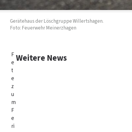
Gerätehaus der Löschgruppe Willertshagen.
Foto: Feuerwehr Meinerzhagen
F
Weitere News
e
t
e
z
u
m
F
e
ri