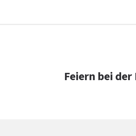
Facebook
WhatsApp
X
E-Mail
Drucken
Feiern bei de