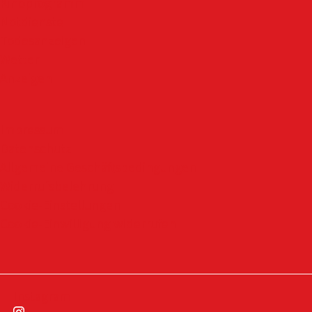
Kinoprogramm
Notdienste
Todesanzeigen
Wetter
Anzeigen
Impressum
Datenschutz
Allgemeine Geschäftsbedingungen
Widerrufsbelehrung
Cookie-Einstellungen
Cookie-Einwilligung widerrufen
Instagram