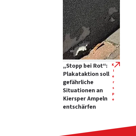
„Stopp bei Rot“:
K
i
Plakataktion soll
e
gefährliche
r
s
Situationen an
p
Kiersper Ampeln
e
entschärfen