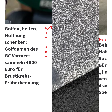
Golfen, helfen,
K
i
Hoffnung
e
Video
schenken:
r
Beina
s
Golfdamen des
Hälft
p
GC Varmert
e
Sozia
sammeln 4000
Bürg
Euro für
„Hand
Brustkrebs-
verze
Früherkennung
drast
Spen