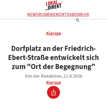
Facebook
NEWS
RUBRIKEN
ORTE
ABO
MEHR
WhatsApp
X
Einstellungen
RATGEBER
Kierspe
Ratgeber
WERBUNG SCHALTEN
E-Mail
Werbung schalten
KONTAKT
Dorfplatz an der Friedrich-
Drucken
Kontakt
DAS TEAM
Ebert-Straße entwickelt sich
Das Team
ÜBER UNS
Über uns
zum "Ort der Begegnung"
Von der Redaktion, 11.6.2026
Kierspe