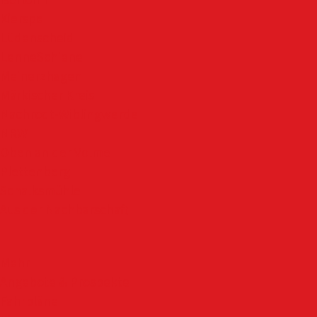
Iserlohn
Kierspe
Lüdenscheid
LenneSchiene
Meinerzhagen
Märkischer Kreis
Nachrodt-Wiblingwerde
NRW
Oben an der Volme
Plettenberg
Schalksmühle
Aus der Nachbarschaft
Mehr
Angebote & Prospekte
Fahrpläne