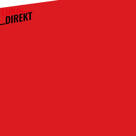
Kontakt
Über uns
Das Team
Werbung schalten
Rubriken
Altena
Breckerfeld
Ennepe-Ruhr-Kreis
Halver
Hemer
Herscheid