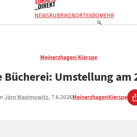
NEWS
RUBRIKEN
ORTE
ABO
MEHR
Meinerzhagen
/
Kierspe
e Bücherei: Umstellung am 
on
Jörn Maximowitz
, 7.6.2026
Meinerzhagen
Kierspe