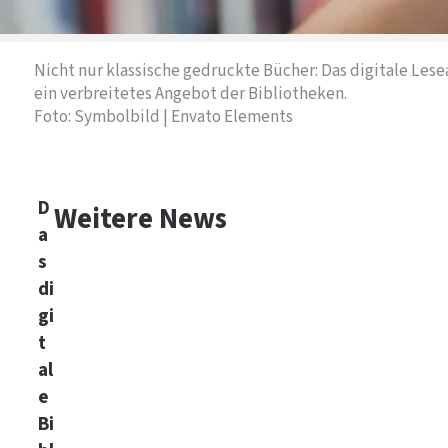
Nicht nur klassische gedruckte Bücher: Das digitale Les
ein verbreitetes Angebot der Bibliotheken.
Foto: Symbolbild | Envato Elements
D
Weitere News
a
s
di
gi
t
al
e
Bi