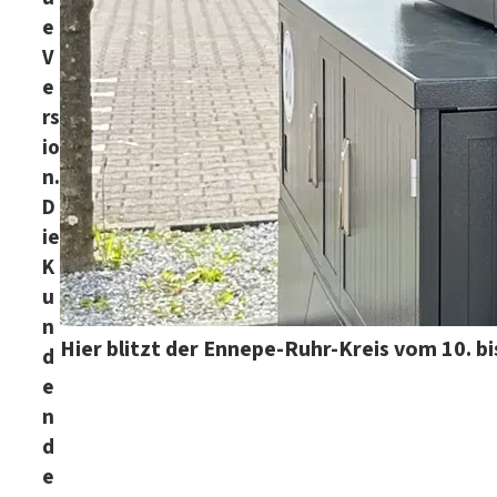
e
V
e
rs
io
n.
D
ie
K
u
n
Hier blitzt der Ennepe-Ruhr-Kreis vom 10. bi
d
e
n
d
e