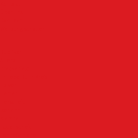
Kontakt
Über uns
Das Team
Werbung schalten
Rubriken
Altena
Breckerfeld
Ennepe-Ruhr-Kreis
Halver
Hemer
Herscheid
Iserlohn
Kierspe
Lüdenscheid
LenneSchiene