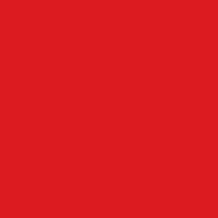
Meinerzhagen
Märkischer Kreis
Nachrodt-Wiblingwerde
NRW
Oben an der Volme
Plettenberg
Schalksmühle
Aus der Nachbarschaft
Mehr
Angebote & Prospekte
Fahrpläne
Kinoprogramm
Notdienste
Todesanzeigen
Wetter