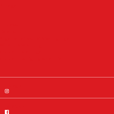
Anzeigen
Impressum
Datenschutz
Allgemeine Geschäftsbedingungen
Widerrufsbelehrung
Cookie-Einstellungen
Cookie-Einwilligung widerrufen
Instagram
Facebook