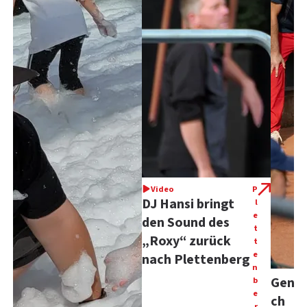
Video
P
DJ Hansi bringt
l
e
den Sound des
t
„Roxy“ zurück
t
e
nach Plettenberg
n
Gentz
b
e
ch
r