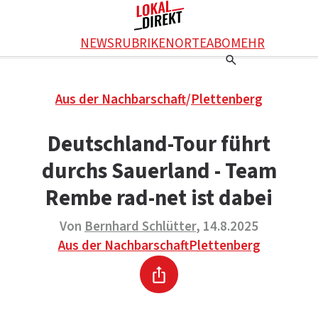
Facebook
NEWS
RUBRIKEN
ORTE
ABO
MEHR
WhatsApp
X
Einstellungen
RATGEBER
Aus der Nachbarschaft
/
Plettenberg
Ratgeber
WERBUNG SCHALTEN
E-Mail
Werbung schalten
KONTAKT
Deutschland-Tour führt
Drucken
Kontakt
DAS TEAM
durchs Sauerland - Team
Das Team
ÜBER UNS
Über uns
Rembe rad-net ist dabei
Von
Bernhard Schlütter
, 14.8.2025
Aus der Nachbarschaft
Plettenberg