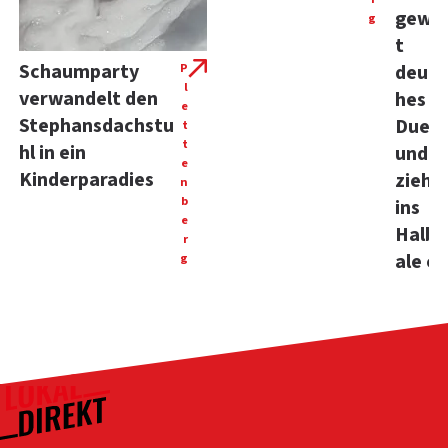
gewi
g
t
Schaumparty
P
deuts
l
verwandelt den
hes
e
Stephansdachstu
Duell
t
t
hl in ein
und
e
Kinderparadies
zieht
n
b
ins
e
Halbf
r
ale ei
g