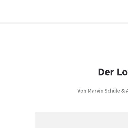
Facebook
WhatsApp
X
E-Mail
Drucken
Der Lo
Von
Marvin Schüle
&