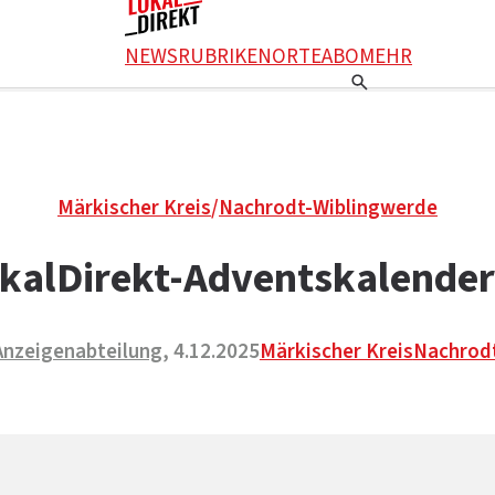
NEWS
RUBRIKEN
ORTE
ABO
MEHR
Märkischer Kreis
/
Nachrodt-Wiblingwerde
kalDirekt-Adventskalender
Anzeigenabteilung
, 4.12.2025
Märkischer Kreis
Nachrod