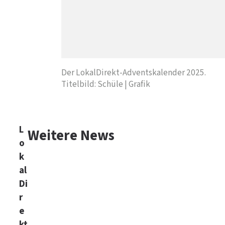
Der LokalDirekt-Adventskalender 2025.
Titelbild: Schüle | Grafik
L
Weitere News
o
k
al
Di
r
e
kt