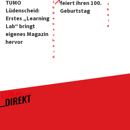
TUMO
L
feiert ihren 100.
c
ü
Lüdenscheid:
h
Geburtstag
d
e
Erstes „Learning
e
i
n
Lab“ bringt
d
s
eigenes Magazin
c
h
hervor
e
i
d
Kontakt
Über uns
Das Team