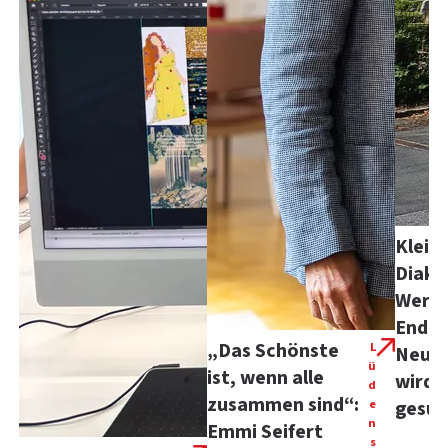
Kleid
Diako
Werke
Ende 
„Das Schönste
L
Neuer
ü
ist, wenn alle
wird 
d
zusammen sind“:
e
gesuc
n
Emmi Seifert
s