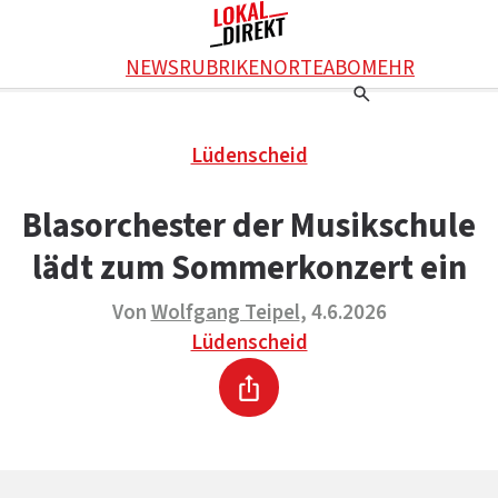
Facebook
NEWS
RUBRIKEN
ORTE
ABO
MEHR
WhatsApp
X
Einstellungen
RATGEBER
Lüdenscheid
Ratgeber
WERBUNG SCHALTEN
E-Mail
Werbung schalten
KONTAKT
Blasorchester der Musikschule
Drucken
Kontakt
DAS TEAM
lädt zum Sommerkonzert ein
Das Team
ÜBER UNS
Über uns
Von
Wolfgang Teipel
, 4.6.2026
Lüdenscheid