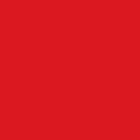
Nachrodt-Wiblingwerde
NRW
Oben an der Volme
Plettenberg
Schalksmühle
Aus der Nachbarschaft
Mehr
Angebote & Prospekte
Fahrpläne
Kinoprogramm
Notdienste
Todesanzeigen
Wetter
Anzeigen