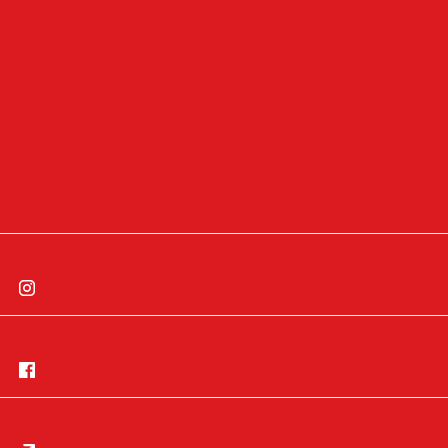
Impressum
Datenschutz
Allgemeine Geschäftsbedingungen
Widerrufsbelehrung
Cookie-Einstellungen
Cookie-Einwilligung widerrufen
Instagram
Facebook
App