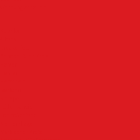
Werbung schalten
Rubriken
Altena
Breckerfeld
Ennepe-Ruhr-Kreis
Halver
Hemer
Herscheid
Iserlohn
Kierspe
Lüdenscheid
LenneSchiene
Meinerzhagen
Märkischer Kreis