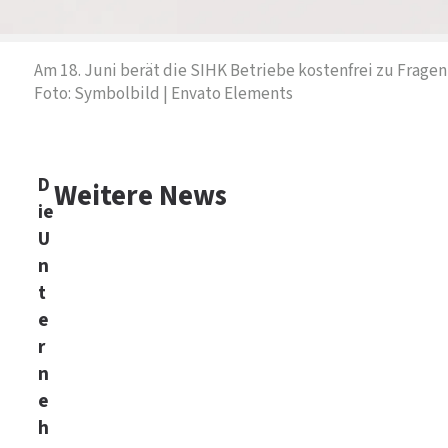
Am 18. Juni berät die SIHK Betriebe kostenfrei zu Frage
Foto: Symbolbild | Envato Elements
D
Weitere News
ie
U
n
t
e
r
n
e
h