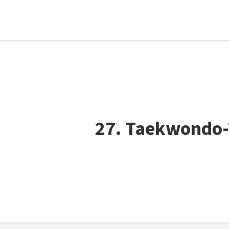
Facebook
WhatsApp
X
E-Mail
Drucken
27. Taekwondo-T