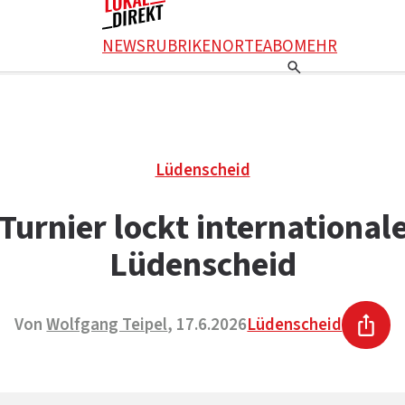
NEWS
RUBRIKEN
ORTE
ABO
MEHR
Lüdenscheid
urnier lockt internationale
Lüdenscheid
Von
Wolfgang Teipel
, 17.6.2026
Lüdenscheid