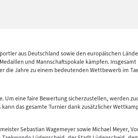
Sportler aus Deutschland sowie den europäischen Län
daillen und Mannschaftspokale kämpfen. Insgesamt ha
 über die Jahre zu einem bedeutenden Wettbewerb im T
. Um eine faire Bewertung sicherzustellen, werden zude
 kann das gesamte Turnier dank zusätzlicher Wettkamp
eister Sebastian Wagemeyer sowie Michael Meyer, Vor
on Taekwondo Lüdenscheid, der Stadt Lüdenscheid, d