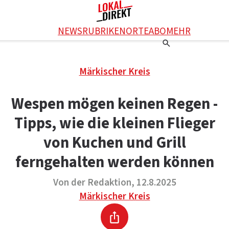
Facebook
NEWS
RUBRIKEN
ORTE
ABO
MEHR
WhatsApp
X
Einstellungen
RATGEBER
Märkischer Kreis
Ratgeber
WERBUNG SCHALTEN
E-Mail
Werbung schalten
KONTAKT
Wespen mögen keinen Regen -
Drucken
Kontakt
DAS TEAM
Tipps, wie die kleinen Flieger
Das Team
ÜBER UNS
Über uns
von Kuchen und Grill
ferngehalten werden können
Von der Redaktion, 12.8.2025
Märkischer Kreis