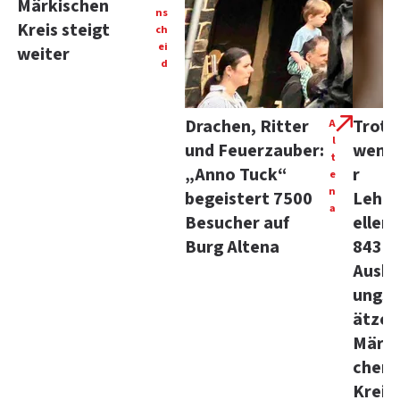
Märkischen
ns
Kreis steigt
ch
ei
weiter
d
Drachen, Ritter
Trotz
A
l
und Feuerzauber:
weni
t
„Anno Tuck“
r
e
n
begeistert 7500
Lehrs
a
Besucher auf
ellen:
Burg Altena
843
Ausbi
ungsp
ätze 
Märki
chen
Kreis