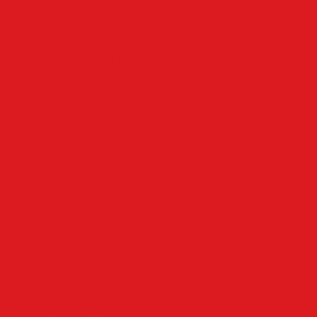
Mehr
Angebote & Prospekte
Fahrpläne
Kinoprogramm
Notdienste
Todesanzeigen
Wetter
Anzeigen
Impressum
Datenschutz
Allgemeine Geschäftsbedingungen
Widerrufsbelehrung
Cookie-Einstellungen