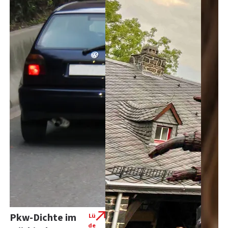
Pkw-Dichte im
Lü
de