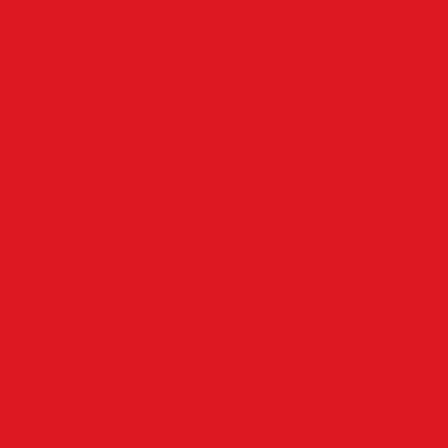
Breckerfeld
Ennepe-Ruhr-Kreis
Halver
Hemer
Herscheid
Iserlohn
Kierspe
Lüdenscheid
LenneSchiene
Meinerzhagen
Märkischer Kreis
Nachrodt-Wiblingwerde
NRW
Oben an der Volme
Plettenberg
Schalksmühle
Aus der Nachbarschaft