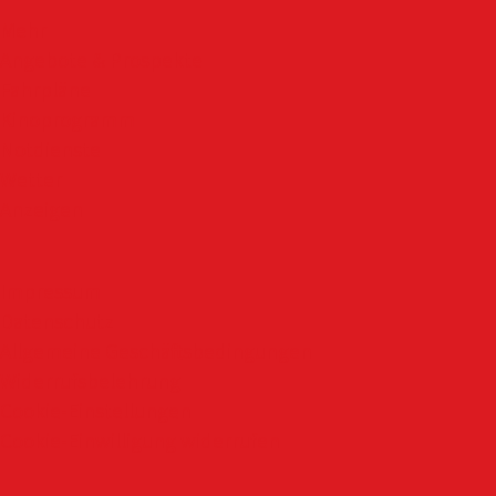
Mehr
Angebote & Prospekte
Fahrpläne
Kinoprogramm
Notdienste
Wetter
Anzeigen
Impressum
Datenschutz
Allgemeine Geschäftsbedingungen
Widerrufsbelehrung
Cookie-Einstellungen
Cookie-Einwilligung widerrufen