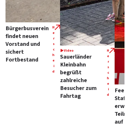
Bürgerbusverein
H
e
findet neuen
r
Vorstand und
s
c
sichert
Video
H
h
Sauerländer
e
Fortbestand
e
r
Kleinbahn
i
s
begrüßt
d
c
h
zahlreiche
e
Besucher zum
i
Feelg
Fahrtag
d
Staffe
erwei
Teiln
auf 1