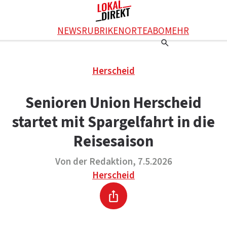
Facebook
NEWS
RUBRIKEN
ORTE
ABO
MEHR
WhatsApp
X
Einstellungen
RATGEBER
Herscheid
Ratgeber
WERBUNG SCHALTEN
E-Mail
Werbung schalten
KONTAKT
Senioren Union Herscheid
Drucken
Kontakt
DAS TEAM
startet mit Spargelfahrt in die
Das Team
ÜBER UNS
Über uns
Reisesaison
Von der Redaktion, 7.5.2026
Herscheid