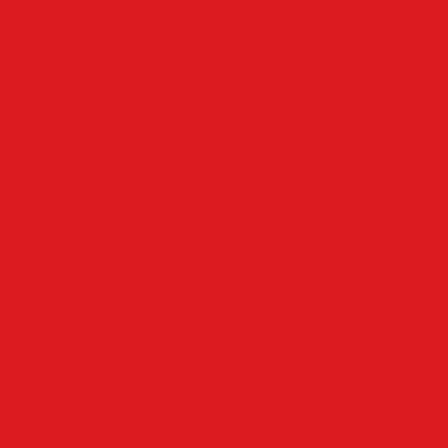
Halver
Hemer
Herscheid
Iserlohn
Kierspe
Lüdenscheid
LenneSchiene
Meinerzhagen
Märkischer Kreis
Nachrodt-Wiblingwerde
NRW
Oben an der Volme
Plettenberg
Schalksmühle
Aus der Nachbarschaft