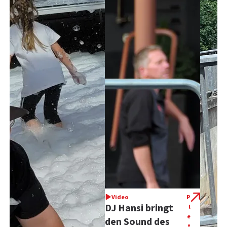
Video
P
DJ Hansi bringt
l
e
den Sound des
t