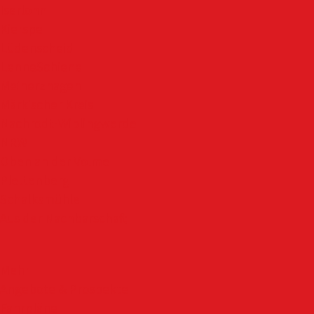
Iserlohn
Kierspe
Lüdenscheid
LenneSchiene
Meinerzhagen
Märkischer Kreis
Nachrodt-Wiblingwerde
NRW
Oben an der Volme
Plettenberg
Schalksmühle
Aus der Nachbarschaft
Mehr
Angebote & Prospekte
Fahrpläne