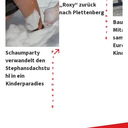
„Roxy“ zurück
t
e
nach Plettenberg
n
Bauho
b
e
Mitar
r
samm
g
Euro 
Schaumparty
P
Kinde
l
verwandelt den
e
Stephansdachstu
t
t
hl in ein
e
Kinderparadies
n
b
e
r
g