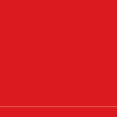
Kinoprogramm
Notdienste
Todesanzeigen
Wetter
Anzeigen
Impressum
Datenschutz
Allgemeine Geschäftsbedingungen
Widerrufsbelehrung
Cookie-Einstellungen
Cookie-Einwilligung widerrufen
Instagram