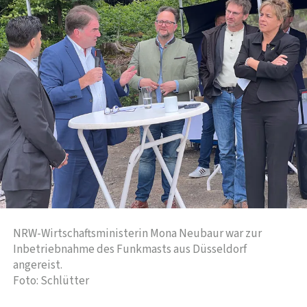
NRW-Wirtschaftsministerin Mona Neubaur war zur
Inbetriebnahme des Funkmasts aus Düsseldorf
angereist.
Foto: Schlütter