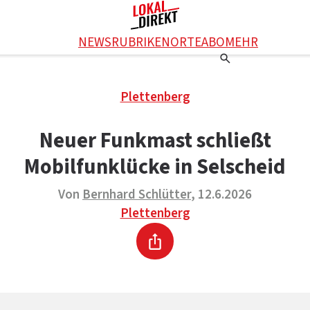
Facebook
NEWS
RUBRIKEN
ORTE
ABO
MEHR
WhatsApp
X
Einstellungen
RATGEBER
Plettenberg
Ratgeber
WERBUNG SCHALTEN
E-Mail
Werbung schalten
KONTAKT
Neuer Funkmast schließt
Drucken
Kontakt
DAS TEAM
Mobilfunklücke in Selscheid
Das Team
ÜBER UNS
Über uns
Von
Bernhard Schlütter
, 12.6.2026
Plettenberg