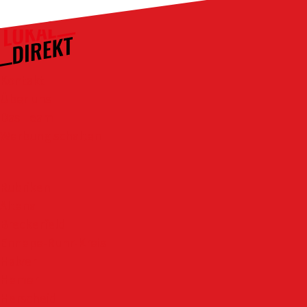
Kontakt
Über uns
Das Team
Werbung schalten
Rubriken
Altena
Breckerfeld
Ennepe-Ruhr-Kreis
Halver
Hemer
Herscheid