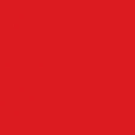
NRW
Oben an der Volme
Plettenberg
Schalksmühle
Aus der Nachbarschaft
Mehr
Angebote & Prospekte
Fahrpläne
Kinoprogramm
Notdienste
Todesanzeigen
Wetter
Anzeigen