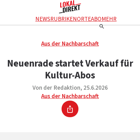
Facebook
NEWS
RUBRIKEN
ORTE
ABO
MEHR
WhatsApp
X
Einstellungen
RATGEBER
Aus der Nachbarschaft
Ratgeber
WERBUNG SCHALTEN
E-Mail
Werbung schalten
KONTAKT
Neuenrade startet Verkauf für
Drucken
Kontakt
DAS TEAM
Kultur-Abos
Das Team
ÜBER UNS
Über uns
Von der Redaktion, 25.6.2026
Aus der Nachbarschaft