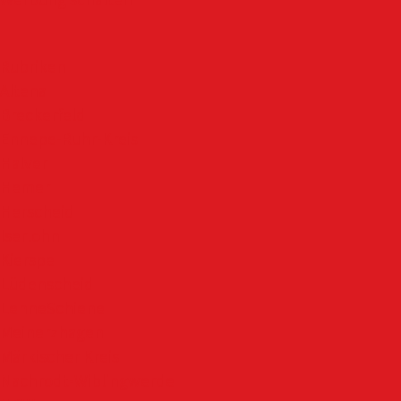
Werbung schalten
Rubriken
Altena
Breckerfeld
Ennepe-Ruhr-Kreis
Halver
Hemer
Herscheid
Iserlohn
Kierspe
Lüdenscheid
LenneSchiene
Meinerzhagen
Märkischer Kreis
Nachrodt-Wiblingwerde