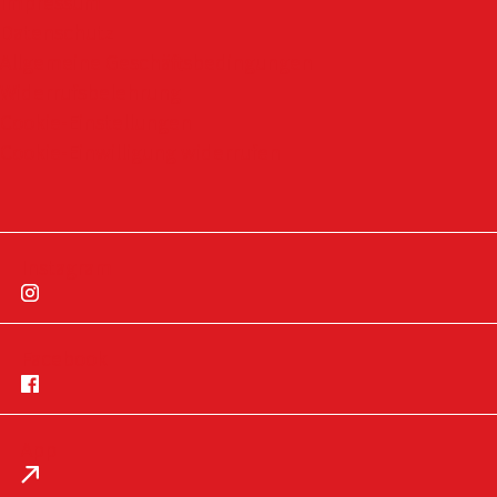
Impressum
Datenschutz
Allgemeine Geschäftsbedingungen
Widerrufsbelehrung
Cookie-Einstellungen
Cookie-Einwilligung widerrufen
Instagram
Facebook
App
Impressum