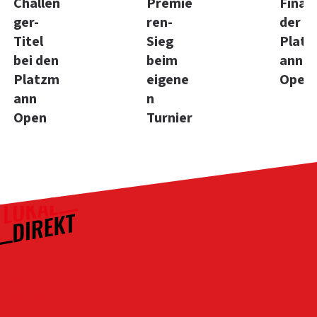
Challen
Premie
Final
ger-
ren-
der
Titel
Sieg
Plat
bei den
beim
ann
Platzm
eigene
Open
ann
n
Open
Turnier
Kontakt
Über uns
Das Team