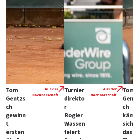
Tom
Turnier
Tom
Aus der
Aus der
Nachbarschaft
Nachbarschaft
Gentzs
direkto
Gentz
ch
r
ch
gewinn
Rogier
kämp
t
Wassen
sich i
ersten
feiert
das