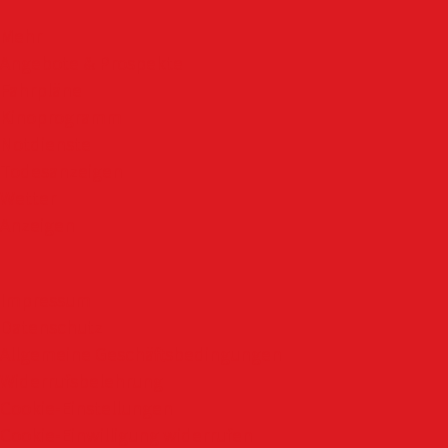
Mehr
Angebote & Prospekte
Fahrpläne
Kinoprogramm
Notdienste
Todesanzeigen
Wetter
Anzeigen
Impressum
Datenschutz
Allgemeine Geschäftsbedingungen
Widerrufsbelehrung
Cookie-Einstellungen
Cookie-Einwilligung widerrufen