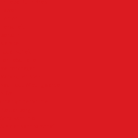
Ennepe-Ruhr-Kreis
Halver
Hemer
Herscheid
Iserlohn
Kierspe
Lüdenscheid
LenneSchiene
Meinerzhagen
Märkischer Kreis
Nachrodt-Wiblingwerde
NRW
Oben an der Volme
Plettenberg
Schalksmühle
Aus der Nachbarschaft