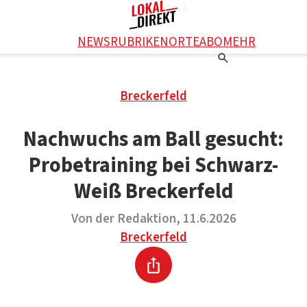
Facebook
NEWS
RUBRIKEN
ORTE
ABO
MEHR
WhatsApp
X
Einstellungen
RATGEBER
Breckerfeld
Ratgeber
WERBUNG SCHALTEN
E-Mail
Werbung schalten
KONTAKT
Nachwuchs am Ball gesucht:
Drucken
Kontakt
DAS TEAM
Probetraining bei Schwarz-
Das Team
ÜBER UNS
Über uns
Weiß Breckerfeld
Von der Redaktion, 11.6.2026
Breckerfeld