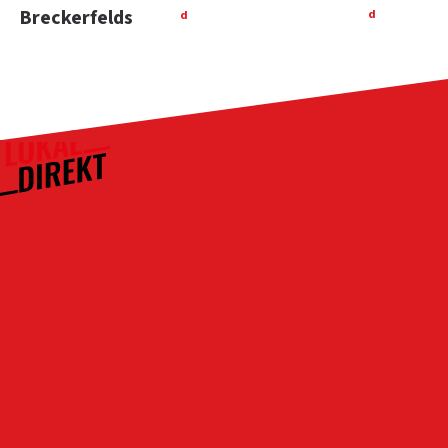
Breckerfelds
d
d
Kontakt
Über uns
Das Team
Werbung schalten
Rubriken
Altena
Breckerfeld