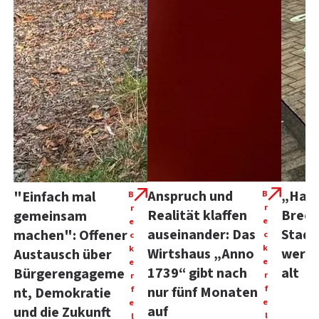
Anspruch und
„Happ
"Einfach mal
B
B
r
r
Realität klaffen
Breck
gemeinsam
e
e
auseinander: Das
Stadt
machen": Offener
c
c
k
k
Wirtshaus „Anno
werde
Austausch über
e
e
1739“ gibt nach
alt
Bürgerengageme
r
r
f
f
nur fünf Monaten
nt, Demokratie
e
e
auf
und die Zukunft
l
l