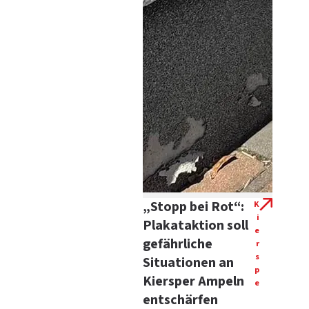
„Stopp bei Rot“:
K
i
Plakataktion soll
e
gefährliche
r
s
Situationen an
p
Kiersper Ampeln
e
entschärfen