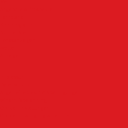
Mehr
Angebote & Prospekte
Fahrpläne
Kinoprogramm
Notdienste
Todesanzeigen
Wetter
Anzeigen
Impressum
Datenschutz
Allgemeine Geschäftsbedingungen
Widerrufsbelehrung
Cookie-Einstellungen
Cookie-Einwilligung widerrufen