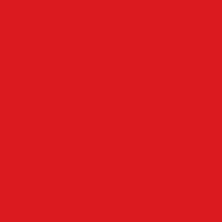
Halver
Hemer
Herscheid
Iserlohn
Kierspe
Lüdenscheid
LenneSchiene
Meinerzhagen
Märkischer Kreis
Nachrodt-Wiblingwerde
NRW
Oben an der Volme
Plettenberg
Schalksmühle
Aus der Nachbarschaft