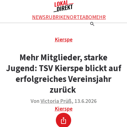
Facebook
NEWS
RUBRIKEN
ORTE
ABO
MEHR
WhatsApp
X
Einstellungen
RATGEBER
Kierspe
Ratgeber
WERBUNG SCHALTEN
E-Mail
Werbung schalten
KONTAKT
Mehr Mitglieder, starke
Drucken
Kontakt
DAS TEAM
Jugend: TSV Kierspe blickt auf
Das Team
ÜBER UNS
Über uns
erfolgreiches Vereinsjahr
zurück
Von
Victoria Prüß
, 13.6.2026
Kierspe