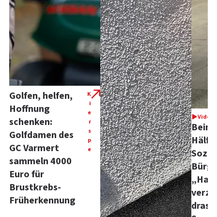
Golfen, helfen,
K
i
Hoffnung
e
Video
schenken:
r
Beina
s
Golfdamen des
Hälft
p
GC Varmert
e
Sozia
sammeln 4000
Bürg
Euro für
„Hand
Brustkrebs-
verze
Früherkennung
drast