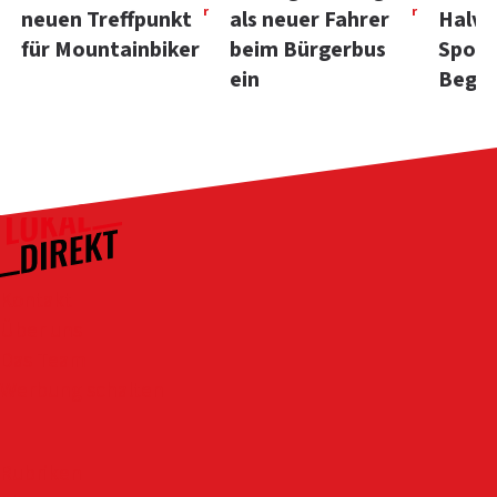
r
r
neuen Treffpunkt
als neuer Fahrer
Halve
für Mountainbiker
beim Bürgerbus
Sport
ein
Bege
Kontakt
Über uns
Das Team
Werbung schalten
Rubriken