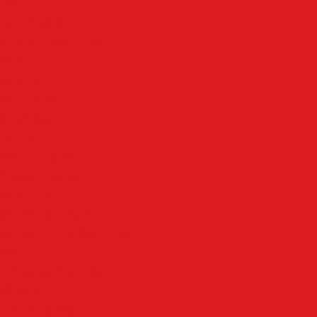
Altena
Breckerfeld
Ennepe-Ruhr-Kreis
Halver
Hemer
Herscheid
Iserlohn
Kierspe
Lüdenscheid
LenneSchiene
Meinerzhagen
Märkischer Kreis
Nachrodt-Wiblingwerde
NRW
Oben an der Volme
Plettenberg
Schalksmühle