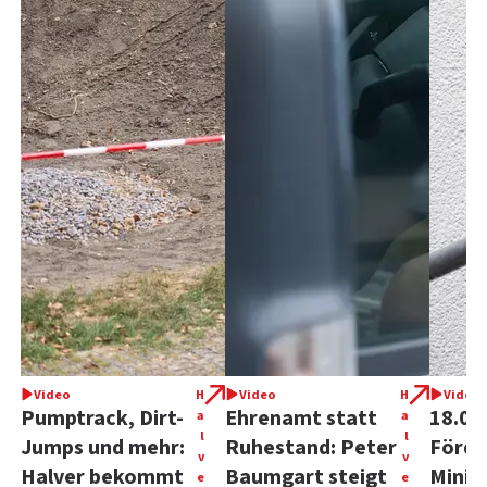
Video
H
Video
H
Video
Pumptrack, Dirt-
Ehrenamt statt
18.00
a
a
l
l
Jumps und mehr:
Ruhestand: Peter
Förde
v
v
Halver bekommt
Baumgart steigt
Minigo
e
e