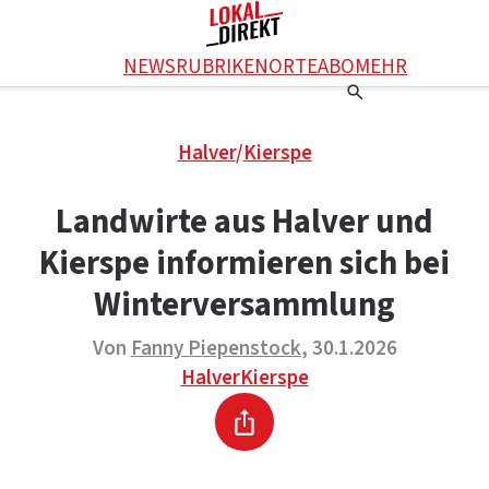
Facebook
NEWS
RUBRIKEN
ORTE
ABO
MEHR
WhatsApp
X
Einstellungen
RATGEBER
Halver
/
Kierspe
Ratgeber
WERBUNG SCHALTEN
E-Mail
Werbung schalten
KONTAKT
Landwirte aus Halver und
Drucken
Kontakt
DAS TEAM
Kierspe informieren sich bei
Das Team
ÜBER UNS
Über uns
Winterversammlung
Von
Fanny Piepenstock
, 30.1.2026
Halver
Kierspe