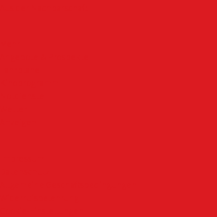
Aus der Nachbarschaft
Mehr
Angebote & Prospekte
Fahrpläne
Kinoprogramm
Notdienste
Wetter
Anzeigen
Impressum
Datenschutz
Allgemeine Geschäftsbedingungen
Widerrufsbelehrung
Cookie-Einstellungen