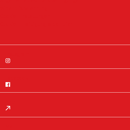
Allgemeine Geschäftsbedingungen
Widerrufsbelehrung
Cookie-Einstellungen
Cookie-Einwilligung widerrufen
Instagram
Facebook
App
Impressum
Datenschutz
Mail