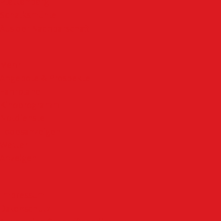
Plettenberg
Schalksmühle
Aus der Nachbarschaft
Mehr
Angebote & Prospekte
Fahrpläne
Kinoprogramm
Notdienste
Todesanzeigen
Wetter
Anzeigen
Impressum
Datenschutz