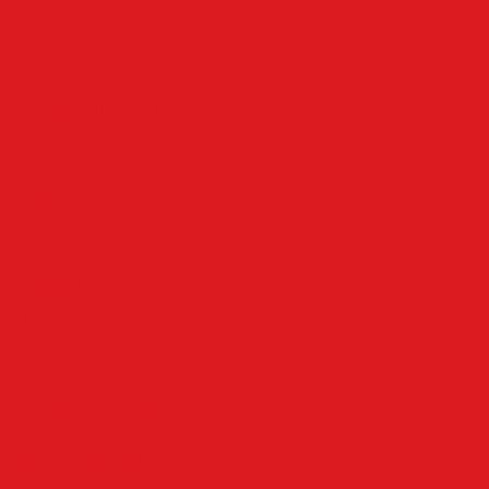
Rubriken
Altena
Breckerfeld
Ennepe-Ruhr-Kreis
Halver
Hemer
Herscheid
Iserlohn
Kierspe
Lüdenscheid
LenneSchiene
Meinerzhagen
Märkischer Kreis
Nachrodt-Wiblingwerde
NRW
Oben an der Volme