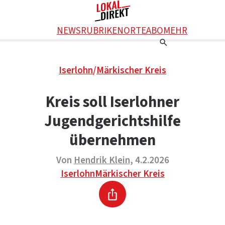
Facebook
NEWS
RUBRIKEN
ORTE
ABO
MEHR
WhatsApp
X
Einstellungen
RATGEBER
Iserlohn
/
Märkischer Kreis
Ratgeber
WERBUNG SCHALTEN
E-Mail
Werbung schalten
KONTAKT
Kreis soll Iserlohner
Drucken
Kontakt
DAS TEAM
Jugendgerichtshilfe
Das Team
ÜBER UNS
Über uns
übernehmen
Von
Hendrik Klein
, 4.2.2026
Iserlohn
Märkischer Kreis