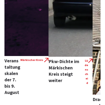
Verans
Märkischer Kreis
Pkw-Dichte im
Lü
de
taltung
Märkischen
ns
skalen
Kreis steigt
ch
ei
der 7.
weiter
d
bis 9.
August
Drach