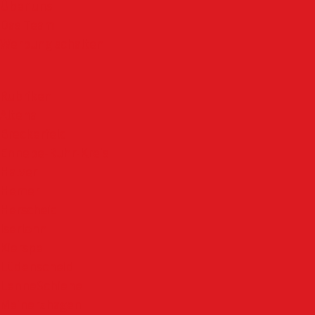
Über uns
Das Team
Werbung schalten
Rubriken
Altena
Breckerfeld
Ennepe-Ruhr-Kreis
Halver
Hemer
Herscheid
Iserlohn
Kierspe
Lüdenscheid
LenneSchiene
Meinerzhagen