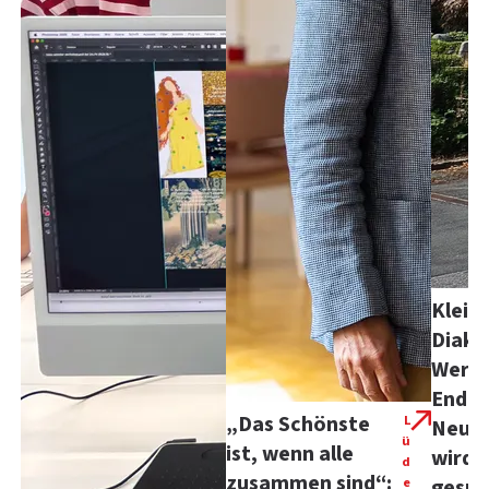
Kleid
Diako
Werke
Ende 
„Das Schönste
L
Neuer
ü
ist, wenn alle
wird 
d
zusammen sind“:
e
gesuc