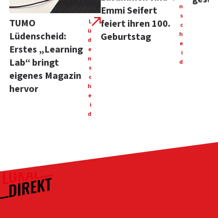
n
Emmi Seifert
s
TUMO
L
feiert ihren 100.
c
ü
Lüdenscheid:
h
Geburtstag
d
e
Erstes „Learning
e
i
n
Lab“ bringt
d
s
eigenes Magazin
c
h
hervor
e
i
d
Kontakt