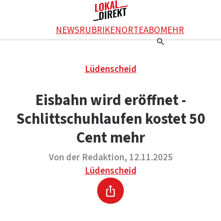
Facebook
NEWS
RUBRIKEN
ORTE
ABO
MEHR
WhatsApp
X
Einstellungen
RATGEBER
Lüdenscheid
Ratgeber
WERBUNG SCHALTEN
E-Mail
Werbung schalten
KONTAKT
Eisbahn wird eröffnet -
Drucken
Kontakt
DAS TEAM
Schlittschuhlaufen kostet 50
Das Team
ÜBER UNS
Über uns
Cent mehr
Von der Redaktion, 12.11.2025
Lüdenscheid