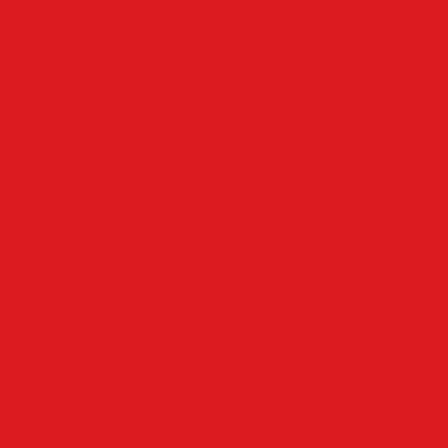
Märkischer Kreis
Nachrodt-Wiblingwerde
NRW
Oben an der Volme
Plettenberg
Schalksmühle
Aus der Nachbarschaft
Mehr
Angebote & Prospekte
Fahrpläne
Kinoprogramm
Notdienste
Todesanzeigen
Wetter
Anzeigen