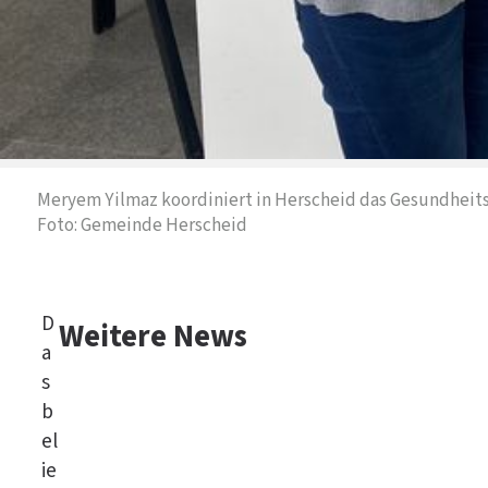
Meryem Yilmaz koordiniert in Herscheid das Gesundheit
Foto: Gemeinde Herscheid
D
Weitere News
a
s
b
el
ie