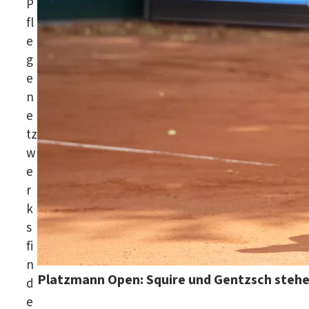
P
fl
e
g
e
n
e
tz
w
e
r
k
s
fi
n
Platzmann Open: Squire und Gentzsch stehen
d
e