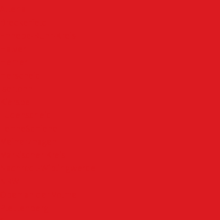
Altena
Breckerfeld
Ennepe-Ruhr-Kreis
Halver
Hemer
Herscheid
Iserlohn
Kierspe
Lüdenscheid
LenneSchiene
Meinerzhagen
Märkischer Kreis
Nachrodt-Wiblingwerde
NRW
Oben an der Volme
Plettenberg