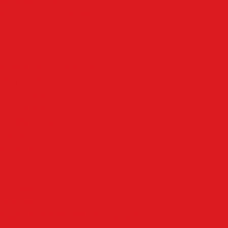
Schalksmühle
Aus der Nachbarschaft
Mehr
Angebote & Prospekte
Fahrpläne
Kinoprogramm
Notdienste
Todesanzeigen
Wetter
Anzeigen
Impressum
Datenschutz
Allgemeine Geschäftsbedingungen