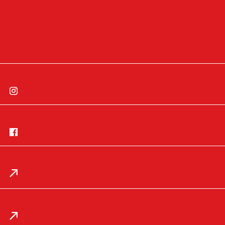
Widerrufsbelehrung
Cookie-Einstellungen
Cookie-Einwilligung widerrufen
Instagram
Facebook
App
Impressum
Datenschutz
Mail