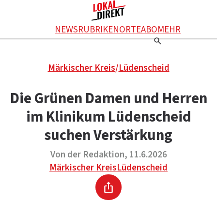
Facebook
NEWS
RUBRIKEN
ORTE
ABO
MEHR
WhatsApp
X
Einstellungen
RATGEBER
Märkischer Kreis
/
Lüdenscheid
Ratgeber
WERBUNG SCHALTEN
E-Mail
Werbung schalten
KONTAKT
Die Grünen Damen und Herren
Drucken
Kontakt
DAS TEAM
im Klinikum Lüdenscheid
Das Team
ÜBER UNS
Über uns
suchen Verstärkung
Von der Redaktion, 11.6.2026
Märkischer Kreis
Lüdenscheid