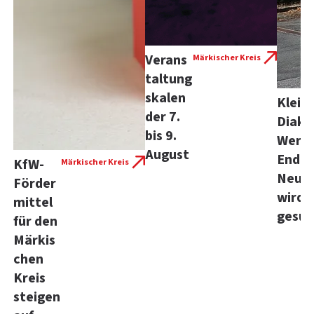
Verans
Märkischer Kreis
taltung
skalen
Kleid
der 7.
Diako
bis 9.
Werke
August
Ende 
KfW-
Märkischer Kreis
Neuer
Förder
wird 
mittel
gesuc
für den
Märkis
chen
Kreis
steigen