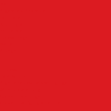
Mehr
Angebote & Prospekte
Fahrpläne
Kinoprogramm
Notdienste
Todesanzeigen
Wetter
Anzeigen
Impressum
Datenschutz
Allgemeine Geschäftsbedingungen
Widerrufsbelehrung
Cookie-Einstellungen
Cookie-Einwilligung widerrufen