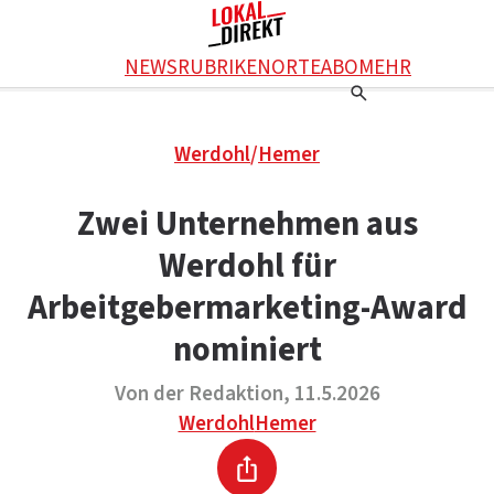
Facebook
NEWS
RUBRIKEN
ORTE
ABO
MEHR
WhatsApp
X
Einstellungen
RATGEBER
Werdohl
/
Hemer
Ratgeber
WERBUNG SCHALTEN
E-Mail
Werbung schalten
KONTAKT
Zwei Unternehmen aus
Drucken
Kontakt
DAS TEAM
Werdohl für
Das Team
ÜBER UNS
Über uns
Arbeitgebermarketing-Award
nominiert
Von der Redaktion, 11.5.2026
Werdohl
Hemer