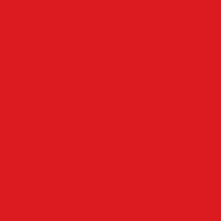
Halver
Hemer
Herscheid
Iserlohn
Kierspe
Lüdenscheid
LenneSchiene
Meinerzhagen
Märkischer Kreis
Nachrodt-Wiblingwerde
NRW
Oben an der Volme
Plettenberg
Schalksmühle
Aus der Nachbarschaft