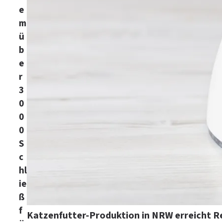
e
m
ü
b
e
r
3
0
0
0
S
c
hl
ie
ß
f
Katzenfutter-Produktion in NRW erreicht 