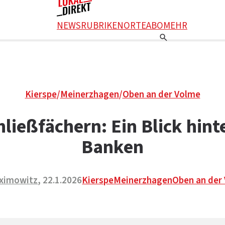
NEWS
RUBRIKEN
ORTE
ABO
MEHR
Kierspe
/
Meinerzhagen
/
Oben an der Volme
ließfächern: Ein Blick hint
Banken
ximowitz
, 22.1.2026
Kierspe
Meinerzhagen
Oben an der