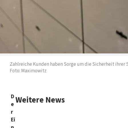
Zahlreiche Kunden haben Sorge um die Sicherheit ihrer S
Foto: Maximowitz
D
Weitere News
e
r
Ei
n