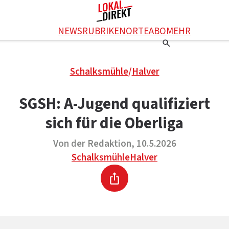
Facebook
NEWS
RUBRIKEN
ORTE
ABO
MEHR
WhatsApp
X
Einstellungen
RATGEBER
Schalksmühle
/
Halver
Ratgeber
WERBUNG SCHALTEN
E-Mail
Werbung schalten
KONTAKT
SGSH: A-Jugend qualifiziert
Drucken
Kontakt
DAS TEAM
sich für die Oberliga
Das Team
ÜBER UNS
Über uns
Von der Redaktion, 10.5.2026
Schalksmühle
Halver