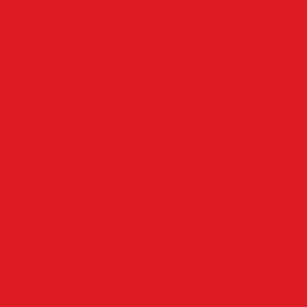
Plettenberg
Schalksmühle
Aus der Nachbarschaft
Mehr
Angebote & Prospekte
Fahrpläne
Kinoprogramm
Notdienste
Todesanzeigen
Wetter
Anzeigen
Impressum
Datenschutz