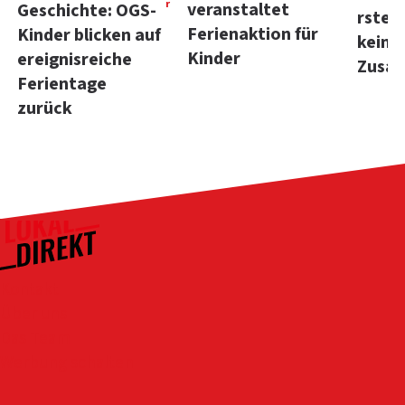
r
veranstaltet
Geschichte: OGS-
rstein
Ferienaktion für
Kinder blicken auf
kein
Kinder
ereignisreiche
Zusa
Ferientage
zurück
Kontakt
Über uns
Das Team
Werbung schalten