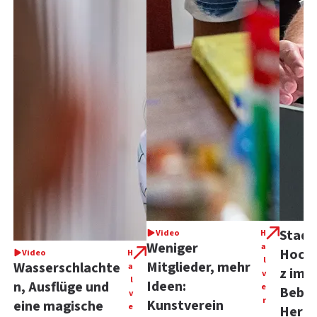
Stadt
Video
H
Weniger
a
Hoch
Video
H
l
Mitglieder, mehr
Wasserschlachte
a
z im 
v
l
Ideen:
n, Ausflüge und
e
Beba
v
r
Kunstverein
eine magische
e
Herks