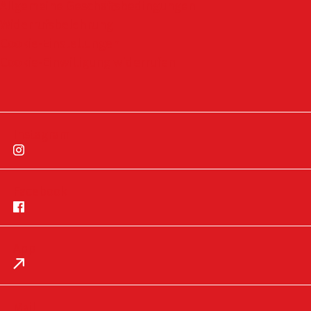
Allgemeine Geschäftsbedingungen
Widerrufsbelehrung
Cookie-Einstellungen
Cookie-Einwilligung widerrufen
Instagram
Facebook
App
Impressum
Datenschutz
Mail