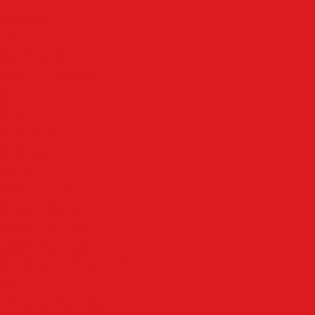
Rubriken
Altena
Breckerfeld
Ennepe-Ruhr-Kreis
Halver
Hemer
Herscheid
Iserlohn
Kierspe
Lüdenscheid
LenneSchiene
Meinerzhagen
Märkischer Kreis
Nachrodt-Wiblingwerde
NRW
Oben an der Volme