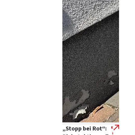
„Stopp bei Rot“:
K
i