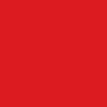
Plettenberg
Schalksmühle
Aus der Nachbarschaft
Mehr
Angebote & Prospekte
Fahrpläne
Kinoprogramm
Notdienste
Todesanzeigen
Wetter
Anzeigen
Impressum
Datenschutz