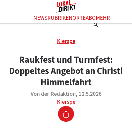
Facebook
NEWS
RUBRIKEN
ORTE
ABO
MEHR
WhatsApp
X
Einstellungen
RATGEBER
Kierspe
Ratgeber
WERBUNG SCHALTEN
E-Mail
Werbung schalten
KONTAKT
Raukfest und Turmfest:
Drucken
Kontakt
DAS TEAM
Doppeltes Angebot an Christi
Das Team
ÜBER UNS
Über uns
Himmelfahrt
Von der Redaktion, 12.5.2026
Kierspe