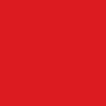
Rubriken
Altena
Breckerfeld
Ennepe-Ruhr-Kreis
Halver
Hemer
Herscheid
Iserlohn
Kierspe
Lüdenscheid
LenneSchiene
Meinerzhagen
Märkischer Kreis
Nachrodt-Wiblingwerde
NRW
Oben an der Volme