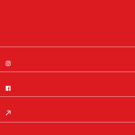
Allgemeine Geschäftsbedingungen
Widerrufsbelehrung
Cookie-Einstellungen
Cookie-Einwilligung widerrufen
Instagram
Facebook
App
Impressum
Datenschutz
Mail