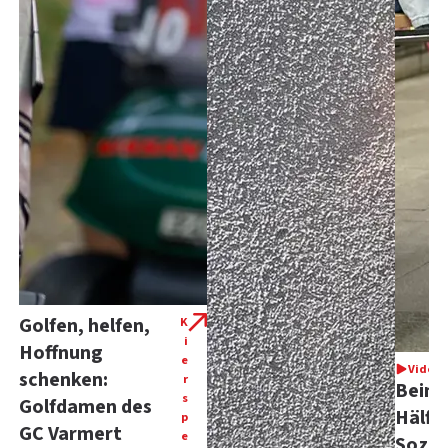
Golfen, helfen,
K
i
Hoffnung
e
Video
schenken:
r
Beina
s
Golfdamen des
Hälft
p
GC Varmert
e
Sozia