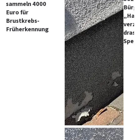
sammeln 4000
Bürg
Euro für
„Hand
Brustkrebs-
verze
Früherkennung
drast
Spen